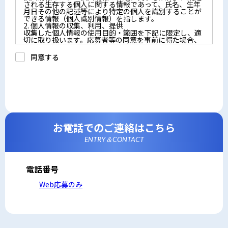
される生存する個人に関する情報であって、氏名、生年
月日その他の記述等により特定の個人を識別することが
できる情報（個人識別情報）を指します。
2. 個人情報の収集、利用、提供
収集した個人情報の使用目的・範囲を下記に限定し、適
切に取り扱います。応募者等の同意を事前に得た場合、
又は法令により許された場合を除き、個人情報を第三者
に提供しません。
同意する
a.応募者等からのお問い合わせに対応・管理するため
b.本ウェブサイトにおけるサービスの提供・運用のため
c.重要なお知らせなど必要に応じたご連絡のため
d.上記の利用目的に付随する目的
3. プライバシー尊重
プライバシーを尊重し、収集した個人情報に対し、開
示、訂正、削除、利用停止を求められた時には、合理的
な期間、妥当な範囲内でこれに応じます。
4. 法令等の遵守
応募者等の個人情報の取得、利用その他一切の取り扱い
お電話でのご連絡はこちら
について、個人情報の保護に関する法律、その他の関連
法令、及び本プライバシーポリシーを遵守します。
ENTRY＆CONTACT
5. 安全管理措置
応募者等の個人情報を正確かつ最新の内容に保つよう努
めるとともに、不正なアクセス、改ざん、漏えい、滅失
及び毀損から保護するため、必要な安全管理措置を講じ
電話番号
ます。
6. Cookieについて
Web応募のみ
本ウェブサイトでは、一部のコンテンツにおいてCookie
を利用しています。 Cookieとは、webコンテンツへの
アクセスに関する情報であり、氏名・メールアドレス・
住所・電話番号は含まれません。また、お使いのブラウ
ザ設定からCookieを無効にすることが可能です。
7. アクセス解析ツールについて