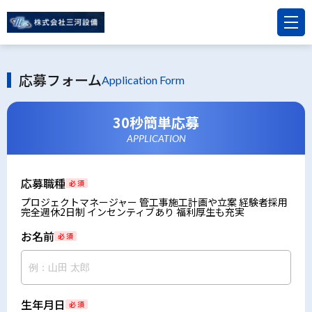
応募フォーム
Application Form
30秒簡単応募
APPLICATION
応募職種
必 須
プロジェクトマネージャー 管工事施工計画や立案 経験者採用
完全週休2日制 インセンティブあり 福利厚生も充実
お名前
必 須
生年月日
必 須