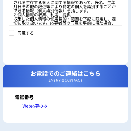
される生存する個人に関する情報であって、氏名、生年
月日その他の記述等により特定の個人を識別することが
できる情報（個人識別情報）を指します。
2. 個人情報の収集、利用、提供
収集した個人情報の使用目的・範囲を下記に限定し、適
切に取り扱います。応募者等の同意を事前に得た場合、
又は法令により許された場合を除き、個人情報を第三者
に提供しません。
同意する
a.応募者等からのお問い合わせに対応・管理するため
b.本ウェブサイトにおけるサービスの提供・運用のため
c.重要なお知らせなど必要に応じたご連絡のため
d.上記の利用目的に付随する目的
3. プライバシー尊重
プライバシーを尊重し、収集した個人情報に対し、開
示、訂正、削除、利用停止を求められた時には、合理的
な期間、妥当な範囲内でこれに応じます。
4. 法令等の遵守
応募者等の個人情報の取得、利用その他一切の取り扱い
お電話でのご連絡はこちら
について、個人情報の保護に関する法律、その他の関連
法令、及び本プライバシーポリシーを遵守します。
ENTRY＆CONTACT
5. 安全管理措置
応募者等の個人情報を正確かつ最新の内容に保つよう努
めるとともに、不正なアクセス、改ざん、漏えい、滅失
及び毀損から保護するため、必要な安全管理措置を講じ
電話番号
ます。
6. Cookieについて
Web応募のみ
本ウェブサイトでは、一部のコンテンツにおいてCookie
を利用しています。 Cookieとは、webコンテンツへの
アクセスに関する情報であり、氏名・メールアドレス・
住所・電話番号は含まれません。また、お使いのブラウ
ザ設定からCookieを無効にすることが可能です。
7. アクセス解析ツールについて