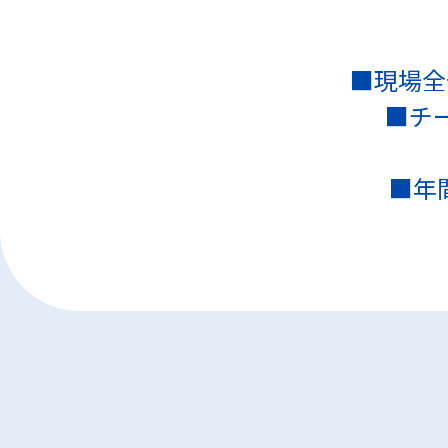
■現場全
■チ
■年