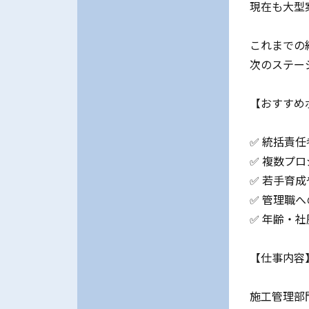
現在も大型
これまでの
次のステー
【おすすめ
✅ 統括責
✅ 複数プ
✅ 若手育
✅ 管理職
✅ 年齢・
【仕事内容
施工管理部