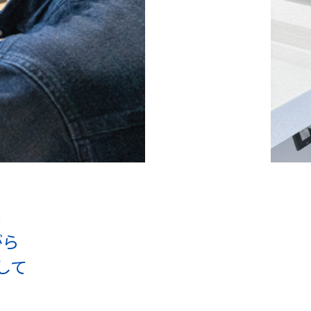
。
がら
して