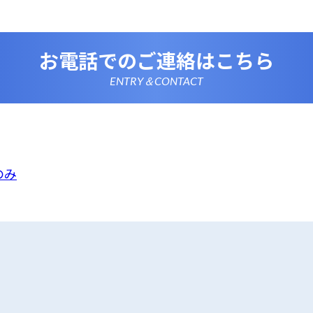
連法令、及び本プライバシーポリシーを遵守します。
情報を正確かつ最新の内容に保つよう努めるとともに、不正な
失及び毀損から保護するため、必要な安全管理措置を講じます
いて
お電話でのご連絡はこちら
は、一部のコンテンツにおいてCookieを利用しています。 Coo
アクセスに関する情報であり、氏名・メールアドレス・住所・
使いのブラウザ設定からCookieを無効にすることが可能です
ENTRY＆CONTACT
析ツールについて
は、Google LLCが提供するアクセス解析ツール「Google
 Googleアナリティクスは、トラフィックデータの収集のために
のトラフィックデータは匿名で収集されており、個人を特定す
Cookieを無効にすることで収集を拒否することが出来ます。
ーポリシーの変更
ポリシーの内容は、法令その他本プライバシーポリシーで別段
者等に通知することなく変更することができるものとします。
のみ
窓口
ポリシーに関するお問い合わせは、下記までお願いいたします
備
のみ