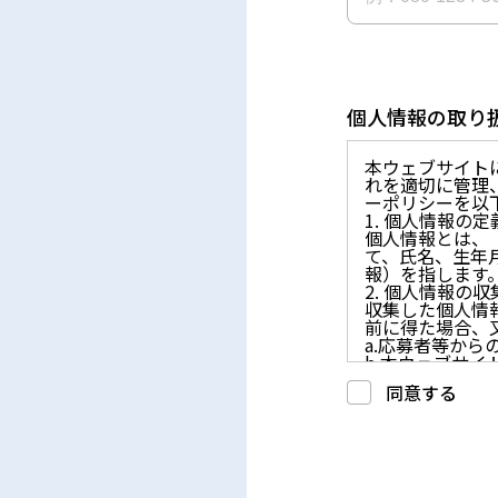
個人情報の取り
本ウェブサイト
れを適切に管理
ーポリシーを以
1. 個人情報の定
個人情報とは、
て、氏名、生年
報）を指します
2. 個人情報の
収集した個人情
前に得た場合、
a.応募者等か
b.本ウェブサ
c.重要なお知
同意する
d.上記の利用目
3. プライバシー
プライバシーを
には、合理的な
4. 法令等の遵守
応募者等の個人