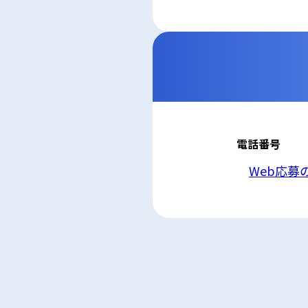
律、その他の関
5. 安全管理措置
応募者等の個人
ん、漏えい、滅
6. Cookieにつ
本ウェブサイトで
コンテンツへの
ません。また、お
7. アクセス解
本ウェブサイトで
利用しています。
しています。こ
せん。この機能は
電話番号
8. プライバシ
本プライバシー
を除いて，応募
Web応募
9. お問い合わせ
本プライバシー
株式会社三河設
電話：Web応募