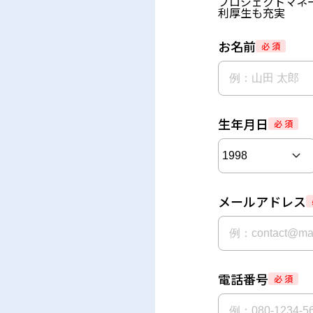
プロジェクトマネー
利厚生も充実
お名前
必 須
生年月日
必 須
メールアドレス
電話番号
必 須