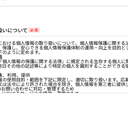
扱いについて
必 須
における個人情報の取り扱いについて、個人情報保護に関する
、保護し、安心できる個人情報保護体制の運用・向上を目的と
下のように定めます。
義
「個人情報の保護に関する法律」に規定される生存する個人に
月日その他の記述等により特定の個人を識別することができる
。
収集、利用、提供
報の使用目的・範囲を下記に限定し、適切に取り扱います。応
又は法令により許された場合を除き、個人情報を第三者に提供
らのお問い合わせに対応・管理するため
イトにおけるサービスの提供・運用のため
らせなど必要に応じたご連絡のため
的に付随する目的
尊重
尊重し、収集した個人情報に対し、開示、訂正、削除、利用停
期間、妥当な範囲内でこれに応じます。
情報の取得、利用その他一切の取り扱いについて、個人情報の