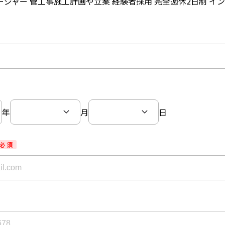
ジャー 管工事施工計画や立案 経験者採用 完全週休2日制 イン
年
月
日
必 須