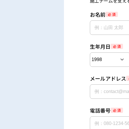
施工チームを支え
お名前
必 須
生年月日
必 須
メールアドレス
電話番号
必 須