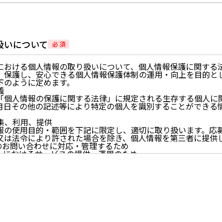
扱いについて
必 須
における個人情報の取り扱いについて、個人情報保護に関する
、保護し、安心できる個人情報保護体制の運用・向上を目的と
下のように定めます。
義
「個人情報の保護に関する法律」に規定される生存する個人に
月日その他の記述等により特定の個人を識別することができる
。
収集、利用、提供
報の使用目的・範囲を下記に限定し、適切に取り扱います。応
又は法令により許された場合を除き、個人情報を第三者に提供
らのお問い合わせに対応・管理するため
イトにおけるサービスの提供・運用のため
らせなど必要に応じたご連絡のため
的に付随する目的
尊重
尊重し、収集した個人情報に対し、開示、訂正、削除、利用停
期間、妥当な範囲内でこれに応じます。
情報の取得、利用その他一切の取り扱いについて、個人情報の
連法令、及び本プライバシーポリシーを遵守します。