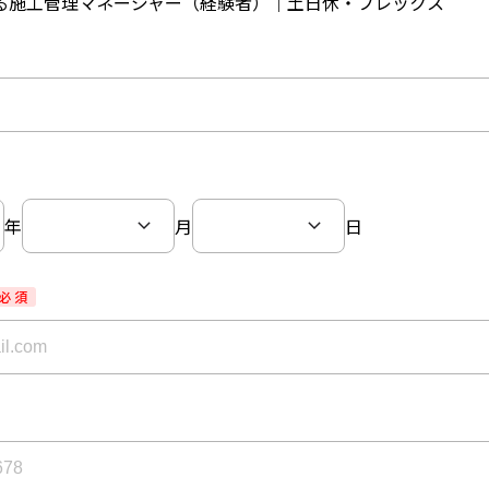
る施工管理マネージャー（経験者）｜土日休・フレックス
年
月
日
必 須