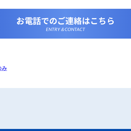
情報を正確かつ最新の内容に保つよう努めるとともに、不正な
失及び毀損から保護するため、必要な安全管理措置を講じます
いて
お電話でのご連絡はこちら
は、一部のコンテンツにおいてCookieを利用しています。 Coo
アクセスに関する情報であり、氏名・メールアドレス・住所・
使いのブラウザ設定からCookieを無効にすることが可能です
ENTRY＆CONTACT
析ツールについて
は、Google LLCが提供するアクセス解析ツール「Google
 Googleアナリティクスは、トラフィックデータの収集のために
のトラフィックデータは匿名で収集されており、個人を特定す
Cookieを無効にすることで収集を拒否することが出来ます。
ーポリシーの変更
ポリシーの内容は、法令その他本プライバシーポリシーで別段
者等に通知することなく変更することができるものとします。
のみ
窓口
ポリシーに関するお問い合わせは、下記までお願いいたします
備
のみ