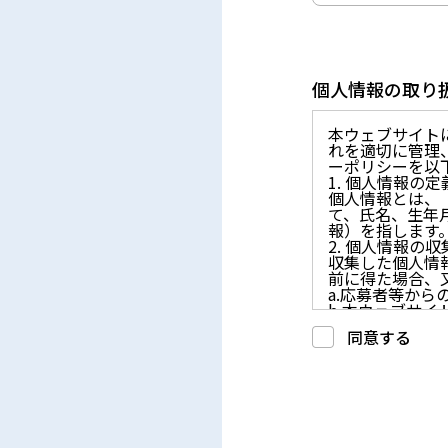
個人情報の取り
本ウェブサイト
れを適切に管理
ーポリシーを以
1. 個人情報の定
個人情報とは、
て、氏名、生年
報）を指します
2. 個人情報の
収集した個人情
前に得た場合、
a.応募者等か
b.本ウェブサ
c.重要なお知
同意する
d.上記の利用目
3. プライバシー
プライバシーを
には、合理的な
4. 法令等の遵守
応募者等の個人
律、その他の関