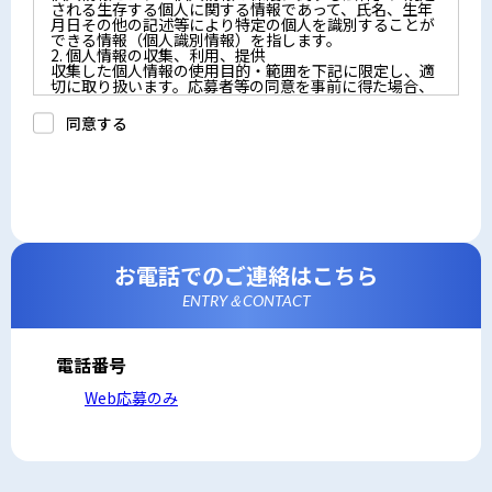
される生存する個人に関する情報であって、氏名、生年
月日その他の記述等により特定の個人を識別することが
できる情報（個人識別情報）を指します。
2. 個人情報の収集、利用、提供
収集した個人情報の使用目的・範囲を下記に限定し、適
切に取り扱います。応募者等の同意を事前に得た場合、
又は法令により許された場合を除き、個人情報を第三者
に提供しません。
同意する
a.応募者等からのお問い合わせに対応・管理するため
b.本ウェブサイトにおけるサービスの提供・運用のため
c.重要なお知らせなど必要に応じたご連絡のため
d.上記の利用目的に付随する目的
3. プライバシー尊重
プライバシーを尊重し、収集した個人情報に対し、開
示、訂正、削除、利用停止を求められた時には、合理的
な期間、妥当な範囲内でこれに応じます。
4. 法令等の遵守
応募者等の個人情報の取得、利用その他一切の取り扱い
お電話でのご連絡はこちら
について、個人情報の保護に関する法律、その他の関連
法令、及び本プライバシーポリシーを遵守します。
ENTRY＆CONTACT
5. 安全管理措置
応募者等の個人情報を正確かつ最新の内容に保つよう努
めるとともに、不正なアクセス、改ざん、漏えい、滅失
及び毀損から保護するため、必要な安全管理措置を講じ
電話番号
ます。
6. Cookieについて
Web応募のみ
本ウェブサイトでは、一部のコンテンツにおいてCookie
を利用しています。 Cookieとは、webコンテンツへの
アクセスに関する情報であり、氏名・メールアドレス・
住所・電話番号は含まれません。また、お使いのブラウ
ザ設定からCookieを無効にすることが可能です。
7. アクセス解析ツールについて