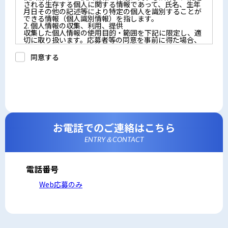
される生存する個人に関する情報であって、氏名、生年
月日その他の記述等により特定の個人を識別することが
できる情報（個人識別情報）を指します。
2. 個人情報の収集、利用、提供
収集した個人情報の使用目的・範囲を下記に限定し、適
切に取り扱います。応募者等の同意を事前に得た場合、
又は法令により許された場合を除き、個人情報を第三者
に提供しません。
同意する
a.応募者等からのお問い合わせに対応・管理するため
b.本ウェブサイトにおけるサービスの提供・運用のため
c.重要なお知らせなど必要に応じたご連絡のため
d.上記の利用目的に付随する目的
3. プライバシー尊重
プライバシーを尊重し、収集した個人情報に対し、開
示、訂正、削除、利用停止を求められた時には、合理的
な期間、妥当な範囲内でこれに応じます。
4. 法令等の遵守
応募者等の個人情報の取得、利用その他一切の取り扱い
お電話でのご連絡はこちら
について、個人情報の保護に関する法律、その他の関連
法令、及び本プライバシーポリシーを遵守します。
ENTRY＆CONTACT
5. 安全管理措置
応募者等の個人情報を正確かつ最新の内容に保つよう努
めるとともに、不正なアクセス、改ざん、漏えい、滅失
及び毀損から保護するため、必要な安全管理措置を講じ
電話番号
ます。
6. Cookieについて
Web応募のみ
本ウェブサイトでは、一部のコンテンツにおいてCookie
を利用しています。 Cookieとは、webコンテンツへの
アクセスに関する情報であり、氏名・メールアドレス・
住所・電話番号は含まれません。また、お使いのブラウ
ザ設定からCookieを無効にすることが可能です。
7. アクセス解析ツールについて