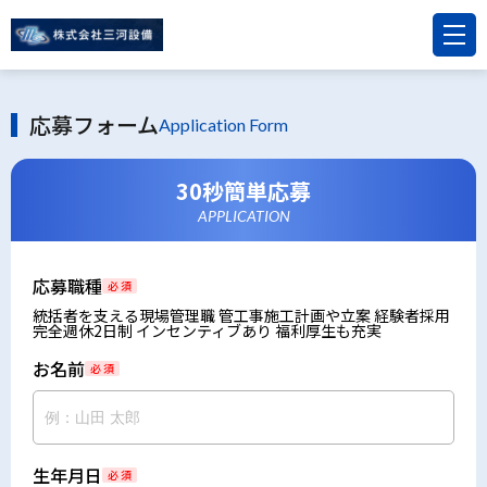
応募フォーム
Application Form
30秒簡単応募
APPLICATION
応募職種
必 須
統括者を支える現場管理職 管工事施工計画や立案 経験者採用
完全週休2日制 インセンティブあり 福利厚生も充実
お名前
必 須
生年月日
必 須