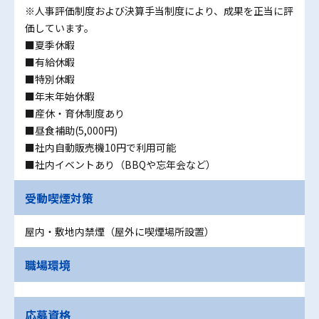
※人事評価制度および決算手当制度により、成果を正当に評
価しています。
■夏季休暇
■有給休暇
■特別休暇
■年末年始休暇
■産休・育休制度あり
■昼食補助(5,000円)
■社内自動販売機10円で利用可能
■社内イベントあり（BBQや忘年会など）
受動喫煙対策
屋内・敷地内禁煙（屋外に喫煙場所設置）
職場環境
応募資格