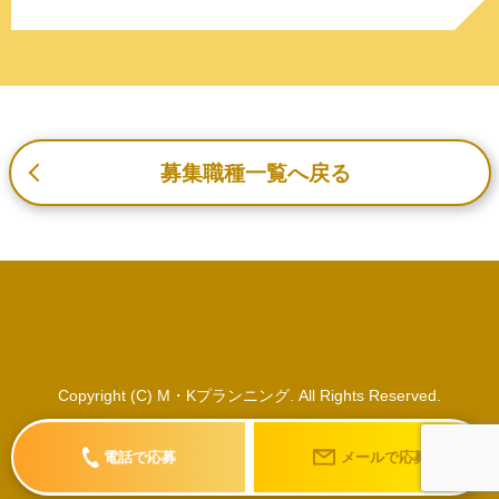
3. プライバシー尊重
プライバシーを尊重し、収集した個人情報に対し、開示、
訂正、削除、利用停止を求められた時には、合理的な期
間、妥当な範囲内でこれに応じます。
4. 法令等の遵守
応募者等の個人情報の取得、利用その他一切の取り扱いに
募集職種一覧へ戻る
ついて、個人情報の保護に関する法律、その他の関連法
令、及び本プライバシーポリシーを遵守します。
5. 安全管理措置
応募者等の個人情報を正確かつ最新の内容に保つよう努め
るとともに、不正なアクセス、改ざん、漏えい、滅失及び
毀損から保護するため、必要な安全管理措置を講じます。
6. Cookieについて
本ウェブサイトでは、一部のコンテンツにおいてCookieを
Copyright (C) M・Kプランニング. All Rights Reserved.
利用しています。 Cookieとは、webコンテンツへのアク
セスに関する情報であり、氏名・メールアドレス・住所・
電話で応募
メールで応募
電話番号は含まれません。また、お使いのブラウザ設定か
らCookieを無効にすることが可能です。