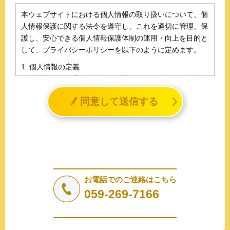
本ウェブサイトにおける個人情報の取り扱いについて、個
人情報保護に関する法令を遵守し、これを適切に管理、保
護し、安心できる個人情報保護体制の運用・向上を目的と
して、プライバシーポリシーを以下のように定めます。
1. 個人情報の定義
個人情報とは、「個人情報の保護に関する法律」に規定さ
れる生存する個人に関する情報であって、氏名、生年月日
同意して送信する
その他の記述等により特定の個人を識別することができる
情報（個人識別情報）を指します。
2. 個人情報の収集、利用、提供
収集した個人情報の使用目的・範囲を下記に限定し、適切
に取り扱います。応募者等の同意を事前に得た場合、又は
法令により許された場合を除き、個人情報を第三者に提供
しません。
お電話でのご連絡はこちら
a.応募者等からのお問い合わせに対応・管理するため
059-269-7166
b.本ウェブサイトにおけるサービスの提供・運用のため
c.重要なお知らせなど必要に応じたご連絡のため
d.上記の利用目的に付随する目的