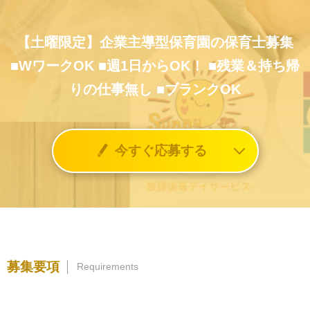
【土曜限定】企業主導型保育園の保育士募集
■WワークOK
■週1日からOK！
■残業＆持ち帰
りの仕事無し
■ブランクOK
今すぐ応募する
募集要項
Requirements