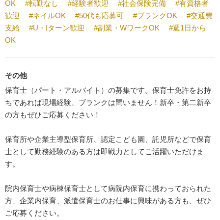
OK
#転勤なし
#経験者歓迎
#社会保険完備
#有資格者
歓迎
#ネイルOK
#50代も応募可
#ブランクOK
#交通費
支給
#U・Iターン歓迎
#副業・WワークOK
#週1日から
OK
その他
保育士（パート・アルバイト）の募集です。保育士免許をお持
ちであれば現場経験、ブランクは問いません！新卒・第二新卒
の方もぜひご応募ください！
保育所や企業主導型保育所、認定こども園、託児所などで保育
士として勤務経験のある方は即戦力としてご活躍いただけま
す。
院内保育士や病棟保育士として病院内保育に携わっておられた
方、企業内保育、派遣保育士のお仕事に興味がある方も、ぜひ
ご応募ください。