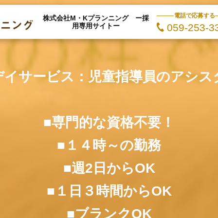
電話で応募する
株式会社M・Kプランニング ー採
用専用サイトー
059-253-3
デイサービス：児童指導員のアシス
■専門的な資格不要！
■１４時～の勤務
■週2日からOK
■１日３時間からOK
■ブランクOK