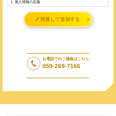
1. 個人情報の定義
個人情報とは、「個人情報の保護に関する法律」に規定さ
れる生存する個人に関する情報であって、氏名、生年月日
同意して送信する
その他の記述等により特定の個人を識別することができる
情報（個人識別情報）を指します。
2. 個人情報の収集、利用、提供
収集した個人情報の使用目的・範囲を下記に限定し、適切
に取り扱います。応募者等の同意を事前に得た場合、又は
法令により許された場合を除き、個人情報を第三者に提供
しません。
お電話でのご連絡はこちら
a.応募者等からのお問い合わせに対応・管理するため
059-269-7166
b.本ウェブサイトにおけるサービスの提供・運用のため
c.重要なお知らせなど必要に応じたご連絡のため
d.上記の利用目的に付随する目的
3. プライバシー尊重
プライバシーを尊重し、収集した個人情報に対し、開示、
訂正、削除、利用停止を求められた時には、合理的な期
間、妥当な範囲内でこれに応じます。