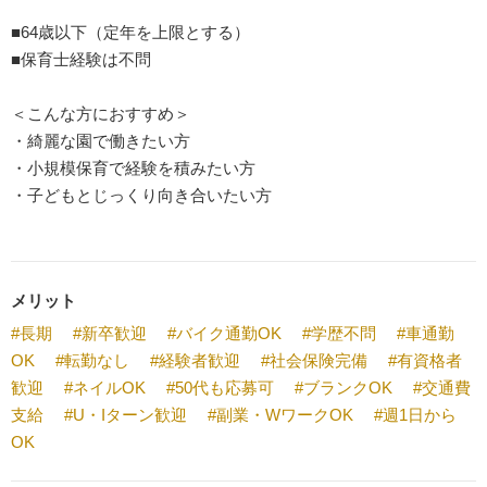
■64歳以下（定年を上限とする）
■保育士経験は不問
＜こんな方におすすめ＞
・綺麗な園で働きたい方
・小規模保育で経験を積みたい方
・子どもとじっくり向き合いたい方
メリット
#長期
#新卒歓迎
#バイク通勤OK
#学歴不問
#車通勤
OK
#転勤なし
#経験者歓迎
#社会保険完備
#有資格者
歓迎
#ネイルOK
#50代も応募可
#ブランクOK
#交通費
支給
#U・Iターン歓迎
#副業・WワークOK
#週1日から
OK