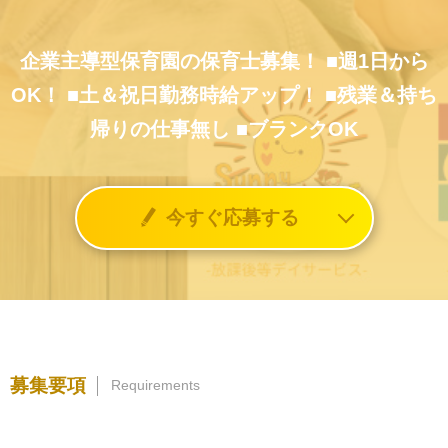
企業主導型保育園の保育士募集！
■週1日から
OK！
■土＆祝日勤務時給アップ！
■残業＆持ち
帰りの仕事無し
■ブランクOK
今すぐ応募する
募集要項
Requirements