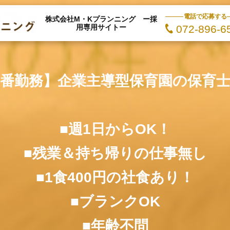
電話で応募する
株式会社M・Kプランニング ー採
用専用サイトー
072-896-6
番勤務】企業主導型保育園の保育
■週1日からOK！
■残業＆持ち帰りの仕事無し
■1食400円の社食あり！
■ブランクOK
■年齢不問