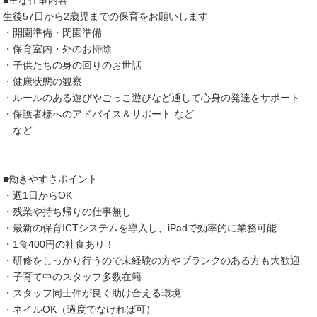
■主な仕事内容
生後57日から2歳児までの保育をお願いします
・開園準備・閉園準備
・保育室内・外のお掃除
・子供たちの身の回りのお世話
・健康状態の観察
・ルールのある遊びやごっこ遊びなど通して心身の発達をサポート
・保護者様へのアドバイス＆サポート など
など
■働きやすさポイント
・週1日からOK
・残業や持ち帰りの仕事無し
・最新の保育ICTシステムを導入し、iPadで効率的に業務可能
・1食400円の社食あり！
・研修をしっかり行うので未経験の方やブランクのある方も大歓迎
・子育て中のスタッフ多数在籍
・スタッフ同士仲が良く助け合える環境
・ネイルOK（過度でなければ可）