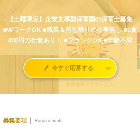
【土曜限定】企業主導型保育園の保育士募集
■WワークOK
■残業＆持ち帰りの仕事無し
■1食
400円の社食あり！
■ブランクOK
■年齢不問
今すぐ応募する
募集要項
Requirements