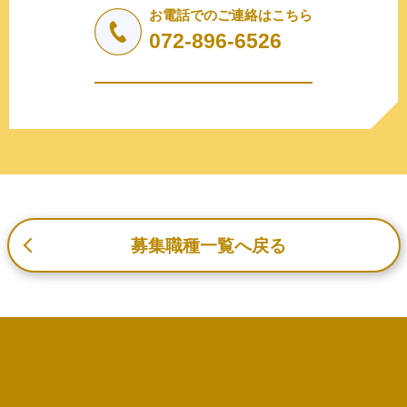
しません。
お電話でのご連絡はこちら
a.応募者等からのお問い合わせに対応・管理するため
072-896-6526
b.本ウェブサイトにおけるサービスの提供・運用のため
c.重要なお知らせなど必要に応じたご連絡のため
d.上記の利用目的に付随する目的
3. プライバシー尊重
プライバシーを尊重し、収集した個人情報に対し、開示、
訂正、削除、利用停止を求められた時には、合理的な期
間、妥当な範囲内でこれに応じます。
4. 法令等の遵守
応募者等の個人情報の取得、利用その他一切の取り扱いに
募集職種一覧へ戻る
ついて、個人情報の保護に関する法律、その他の関連法
令、及び本プライバシーポリシーを遵守します。
5. 安全管理措置
応募者等の個人情報を正確かつ最新の内容に保つよう努め
るとともに、不正なアクセス、改ざん、漏えい、滅失及び
毀損から保護するため、必要な安全管理措置を講じます。
6. Cookieについて