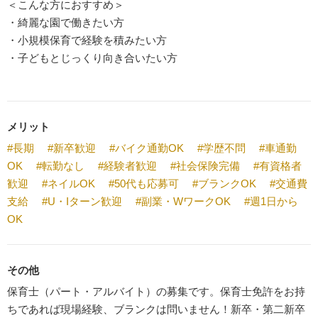
＜こんな方におすすめ＞
・綺麗な園で働きたい方
・小規模保育で経験を積みたい方
・子どもとじっくり向き合いたい方
メリット
#長期
#新卒歓迎
#バイク通勤OK
#学歴不問
#車通勤
OK
#転勤なし
#経験者歓迎
#社会保険完備
#有資格者
歓迎
#ネイルOK
#50代も応募可
#ブランクOK
#交通費
支給
#U・Iターン歓迎
#副業・WワークOK
#週1日から
OK
その他
保育士（パート・アルバイト）の募集です。保育士免許をお持
ちであれば現場経験、ブランクは問いません！新卒・第二新卒