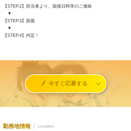
【STEP.2】担当者より、面接日時等のご連絡
▼
【STEP.3】面接
▼
【STEP.4】内定！
今すぐ応募する
勤務地情報
Location