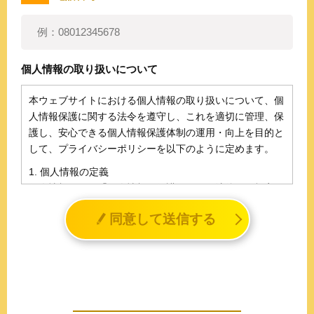
個人情報の取り扱いについて
本ウェブサイトにおける個人情報の取り扱いについて、個
人情報保護に関する法令を遵守し、これを適切に管理、保
護し、安心できる個人情報保護体制の運用・向上を目的と
して、プライバシーポリシーを以下のように定めます。
1. 個人情報の定義
個人情報とは、「個人情報の保護に関する法律」に規定さ
れる生存する個人に関する情報であって、氏名、生年月日
同意して送信する
その他の記述等により特定の個人を識別することができる
情報（個人識別情報）を指します。
2. 個人情報の収集、利用、提供
収集した個人情報の使用目的・範囲を下記に限定し、適切
に取り扱います。応募者等の同意を事前に得た場合、又は
法令により許された場合を除き、個人情報を第三者に提供