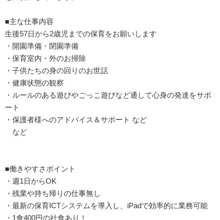
■主な仕事内容
生後57日から2歳児までの保育をお願いします
・開園準備・閉園準備
・保育室内・外のお掃除
・子供たちの身の回りのお世話
・健康状態の観察
・ルールのある遊びやごっこ遊びなど通して心身の発達をサポ
ート
・保護者様へのアドバイス＆サポート など
など
■働きやすさポイント
・週1日からOK
・残業や持ち帰りの仕事無し
・最新の保育ICTシステムを導入し、iPadで効率的に業務可能
・1食400円の社食あり！