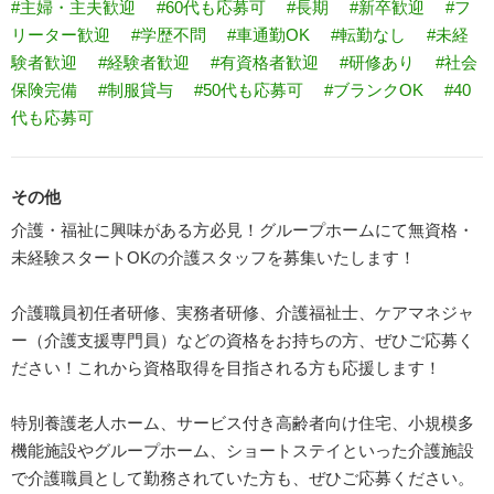
#主婦・主夫歓迎
#60代も応募可
#長期
#新卒歓迎
#フ
リーター歓迎
#学歴不問
#車通勤OK
#転勤なし
#未経
験者歓迎
#経験者歓迎
#有資格者歓迎
#研修あり
#社会
保険完備
#制服貸与
#50代も応募可
#ブランクOK
#40
代も応募可
その他
介護・福祉に興味がある方必見！グループホームにて無資格・
未経験スタートOKの介護スタッフを募集いたします！
介護職員初任者研修、実務者研修、介護福祉士、ケアマネジャ
ー（介護支援専門員）などの資格をお持ちの方、ぜひご応募く
ださい！これから資格取得を目指される方も応援します！
特別養護老人ホーム、サービス付き高齢者向け住宅、小規模多
機能施設やグループホーム、ショートステイといった介護施設
で介護職員として勤務されていた方も、ぜひご応募ください。