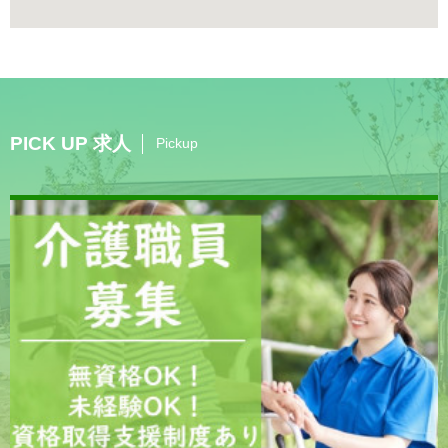
PICK UP 求人
Pickup