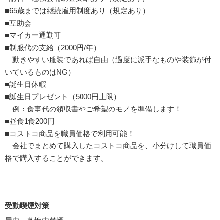
■65歳までは継続雇用制度あり（規定あり）
■互助会
■マイカー通勤可
■制服代の支給（2000円/年）
動きやすい服装であれば自由（過度に派手なものや装飾が付
いているものはNG）
■誕生日休暇
■誕生日プレゼント（5000円上限）
例：食事代の領収書やご希望のモノを準備します！
■昼食1食200円
■コストコ商品を職員価格で利用可能！
会社でまとめて購入したコストコ商品を、小分けして職員価
格で購入することができます。
受動喫煙対策