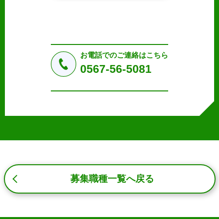
2. 個人情報の収集、利用、提供
収集した個人情報の使用目的・範囲を下記に限定し、適切
に取り扱います。応募者等の同意を事前に得た場合、又は
法令により許された場合を除き、個人情報を第三者に提供
しません。
お電話でのご連絡はこちら
a.応募者等からのお問い合わせに対応・管理するため
0567-56-5081
b.本ウェブサイトにおけるサービスの提供・運用のため
c.重要なお知らせなど必要に応じたご連絡のため
d.上記の利用目的に付随する目的
3. プライバシー尊重
プライバシーを尊重し、収集した個人情報に対し、開示、
訂正、削除、利用停止を求められた時には、合理的な期
間、妥当な範囲内でこれに応じます。
4. 法令等の遵守
応募者等の個人情報の取得、利用その他一切の取り扱いに
募集職種一覧へ戻る
ついて、個人情報の保護に関する法律、その他の関連法
令、及び本プライバシーポリシーを遵守します。
5. 安全管理措置