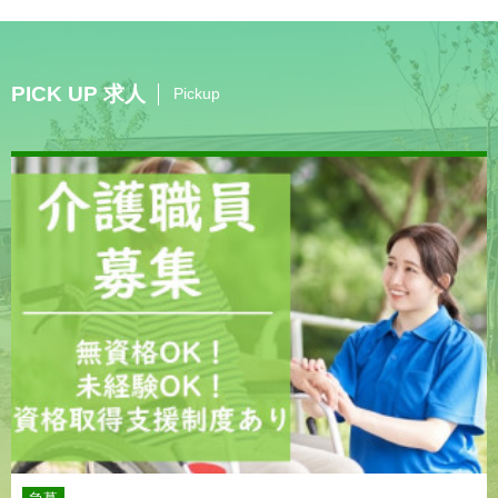
PICK UP 求人
Pickup