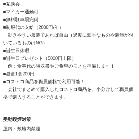
■互助会
■マイカー通勤可
■無料駐車場完備
■制服代の支給（2000円/年）
動きやすい服装であれば自由（過度に派手なものや装飾が付
いているものはNG）
■誕生日休暇
■誕生日プレゼント（5000円上限）
例：食事代の領収書やご希望のモノを準備します！
■昼食1食200円
■コストコ商品を職員価格で利用可能！
会社でまとめて購入したコストコ商品を、小分けして職員価
格で購入することができます。
受動喫煙対策
屋内・敷地内禁煙