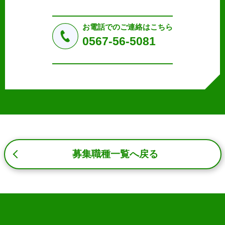
に取り扱います。応募者等の同意を事前に得た場合、又は
法令により許された場合を除き、個人情報を第三者に提供
しません。
お電話でのご連絡はこちら
a.応募者等からのお問い合わせに対応・管理するため
0567-56-5081
b.本ウェブサイトにおけるサービスの提供・運用のため
c.重要なお知らせなど必要に応じたご連絡のため
d.上記の利用目的に付随する目的
3. プライバシー尊重
プライバシーを尊重し、収集した個人情報に対し、開示、
訂正、削除、利用停止を求められた時には、合理的な期
間、妥当な範囲内でこれに応じます。
4. 法令等の遵守
応募者等の個人情報の取得、利用その他一切の取り扱いに
募集職種一覧へ戻る
ついて、個人情報の保護に関する法律、その他の関連法
令、及び本プライバシーポリシーを遵守します。
5. 安全管理措置
応募者等の個人情報を正確かつ最新の内容に保つよう努め
るとともに、不正なアクセス、改ざん、漏えい、滅失及び