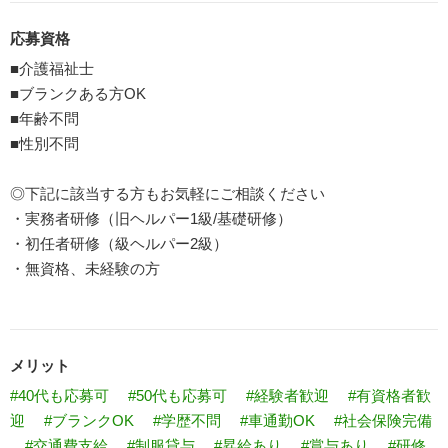
応募資格
■介護福祉士
■ブランクある方OK
■年齢不問
■性別不問
◎下記に該当する方もお気軽にご相談ください
・実務者研修（旧ヘルパー1級/基礎研修）
・初任者研修（級ヘルパー2級）
・無資格、未経験の方
メリット
#40代も応募可
#50代も応募可
#経験者歓迎
#有資格者歓
迎
#ブランクOK
#学歴不問
#車通勤OK
#社会保険完備
#交通費支給
#制服貸与
#昇給あり
#賞与あり
#研修