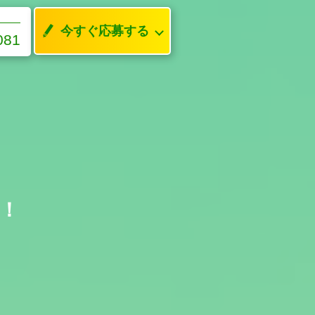
今すぐ応募する
081
！