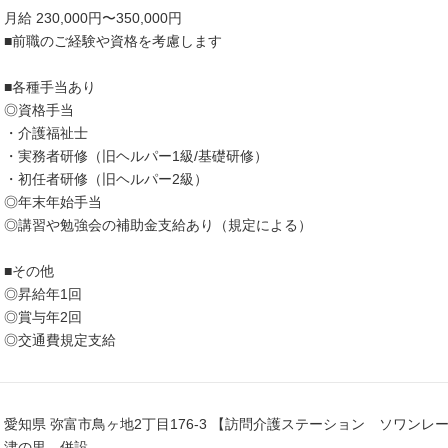
月給 230,000円〜350,000円
■前職のご経験や資格を考慮します
■各種手当あり
◎資格手当
・介護福祉士
・実務者研修（旧ヘルパー1級/基礎研修）
・初任者研修（旧ヘルパー2級）
◎年末年始手当
◎講習や勉強会の補助金支給あり（規定による）
■その他
◎昇給年1回
◎賞与年2回
◎交通費規定支給
愛知県 弥富市鳥ヶ地2丁目176-3 【訪問介護ステーション ソワン
津の里 併設