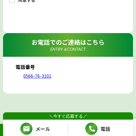
同意する
a.応募者等からのお問い合わせに対応・管理するため
b.本ウェブサイトにおけるサービスの提供・運用のため
c.重要なお知らせなど必要に応じたご連絡のため
d.上記の利用目的に付随する目的
3. プライバシー尊重
プライバシーを尊重し、収集した個人情報に対し、開
示、訂正、削除、利用停止を求められた時には、合理的
な期間、妥当な範囲内でこれに応じます。
4. 法令等の遵守
応募者等の個人情報の取得、利用その他一切の取り扱い
お電話でのご連絡はこちら
について、個人情報の保護に関する法律、その他の関連
法令、及び本プライバシーポリシーを遵守します。
ENTRY＆CONTACT
5. 安全管理措置
応募者等の個人情報を正確かつ最新の内容に保つよう努
めるとともに、不正なアクセス、改ざん、漏えい、滅失
及び毀損から保護するため、必要な安全管理措置を講じ
電話番号
ます。
6. Cookieについて
0566-76-3101
本ウェブサイトでは、一部のコンテンツにおいてCookie
を利用しています。 Cookieとは、webコンテンツへの
アクセスに関する情報であり、氏名・メールアドレス・
住所・電話番号は含まれません。また、お使いのブラウ
ザ設定からCookieを無効にすることが可能です。
7. アクセス解析ツールについて
本ウェブサイトでは、Google LLCが提供するアクセス解
析ツール「Googleアナリティクス」を利用しています。
Googleアナリティクスは、トラフィックデータの収集の
今すぐ応募する
ためにCookieを使用しています。このトラフィックデー
タは匿名で収集されており、個人を特定するものではあ
りません。この機能はCookieを無効にすることで収集を
メール
電話
拒否することが出来ます。
Copyright (C) 日本モウルド工業. All Rights Reserved.
8. プライバシーポリシーの変更