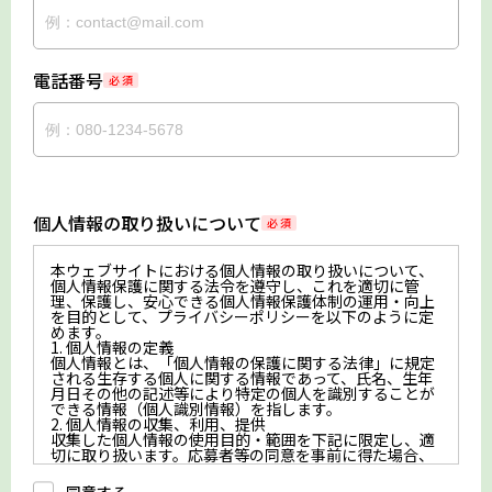
電話番号
必 須
個人情報の取り扱いについて
必 須
本ウェブサイトにおける個人情報の取り扱いについて、
個人情報保護に関する法令を遵守し、これを適切に管
理、保護し、安心できる個人情報保護体制の運用・向上
を目的として、プライバシーポリシーを以下のように定
めます。
1. 個人情報の定義
個人情報とは、「個人情報の保護に関する法律」に規定
される生存する個人に関する情報であって、氏名、生年
月日その他の記述等により特定の個人を識別することが
できる情報（個人識別情報）を指します。
2. 個人情報の収集、利用、提供
収集した個人情報の使用目的・範囲を下記に限定し、適
切に取り扱います。応募者等の同意を事前に得た場合、
又は法令により許された場合を除き、個人情報を第三者
に提供しません。