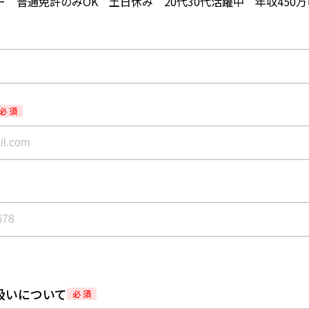
 普通免許のみOK 土日休み 20代30代活躍中 年収450万
必 須
扱いについて
必 須