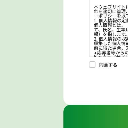
本ウェブサイト
れを適切に管理
ーポリシーを以
1. 個人情報の定
個人情報とは、
て、氏名、生年
報）を指します
2. 個人情報の
収集した個人情
前に得た場合、
a.応募者等か
b.本ウェブサ
c.重要なお知
同意する
d.上記の利用目
3. プライバシー
プライバシーを
には、合理的な
4. 法令等の遵守
応募者等の個人
律、その他の関
5. 安全管理措置
応募者等の個人
ん、漏えい、滅
6. Cookieにつ
本ウェブサイトで
コンテンツへの
ません。また、お