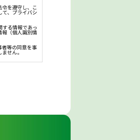
法令を遵守し、こ
して、プライバシ
関する情報であっ
情報（個人識別情
募者等の同意を事
しません。
止を求められた時
保護に関する法
アクセス、改ざ
。
kieとは、web
電話番号は含まれ
。