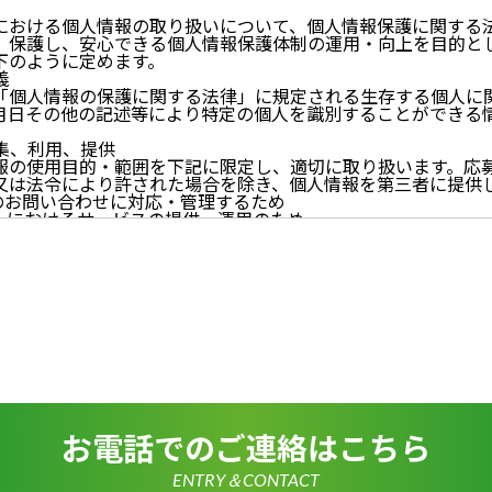
における個人情報の取り扱いについて、個人情報保護に関する
、保護し、安心できる個人情報保護体制の運用・向上を目的と
下のように定めます。
義
「個人情報の保護に関する法律」に規定される生存する個人に
月日その他の記述等により特定の個人を識別することができる
。
収集、利用、提供
報の使用目的・範囲を下記に限定し、適切に取り扱います。応
又は法令により許された場合を除き、個人情報を第三者に提供
らのお問い合わせに対応・管理するため
イトにおけるサービスの提供・運用のため
らせなど必要に応じたご連絡のため
的に付随する目的
尊重
尊重し、収集した個人情報に対し、開示、訂正、削除、利用停
期間、妥当な範囲内でこれに応じます。
情報の取得、利用その他一切の取り扱いについて、個人情報の
連法令、及び本プライバシーポリシーを遵守します。
情報を正確かつ最新の内容に保つよう努めるとともに、不正な
失及び毀損から保護するため、必要な安全管理措置を講じます
いて
お電話でのご連絡はこちら
は、一部のコンテンツにおいてCookieを利用しています。 Coo
アクセスに関する情報であり、氏名・メールアドレス・住所・
使いのブラウザ設定からCookieを無効にすることが可能です
ENTRY＆CONTACT