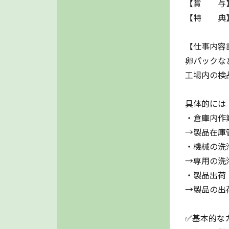
【賞 与】
【特 典】
【仕事内容
卵パックな
工場内の検
具体的には
・倉庫内作
→製品在庫
・機械の洗
→専用の洗
・製品出荷
→製品の出
✅基本的な