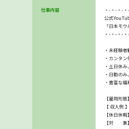
仕事内容
・-・-・-・
公式YouT
「日本モウ
・-・-・-・
・未経験者
・カンタン
・土日休み
・日勤のみ
・豊富な福
【雇用形態
【 収入例 】
【休日休暇】
【対 象】