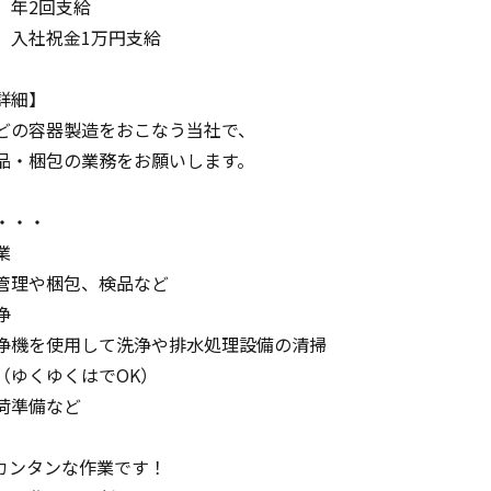
年2回支給
入社祝金1万円支給
詳細】
どの容器製造をおこなう当社で、
品・梱包の業務をお願いします。
・・・
業
管理や梱包、検品など
浄
浄機を使用して洗浄や排水処理設備の清掃
（ゆくゆくはでOK）
荷準備など
カンタンな作業です！