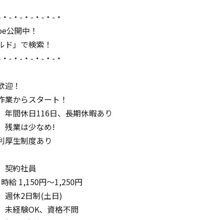
-・-・-・-・-・-・
ube公開中！
ルド」で検索！
-・-・-・-・-・-・
歓迎！
作業からスタート！
、年間休日116日、長期休暇あり
、残業は少なめ!
利厚生制度あり
】契約社員
時給 1,150円〜1,250円
週休2日制(土日)
未経験OK、資格不問