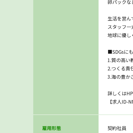
卵パックな
生活を営ん
スタッフ一
地球に優し
■SDGsに
1.質の高
2.つくる
3.海の豊か
詳しくはH
【求人ID-N
雇用形態
契約社員