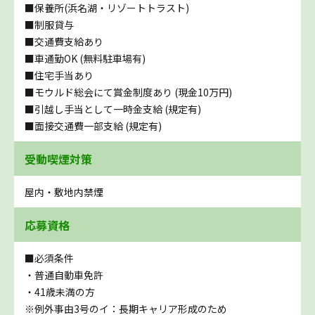
■保養所(浜名湖・リゾートトラスト)
■制服貸与
■交通費支給あり
■車通勤OK (無料駐車場有)
■住宅手当あり
■モウルド総会にて賞金制度あり (現金10万円)
■引越し手当として一時金支給 (規定有)
■面接交通費一部支給 (規定有)
受動喫煙対策
屋内・敷地内禁煙
応募資格
■必須条件
・普通自動車免許
・41歳未満の方
※例外事由3号のイ：長期キャリア形成のため