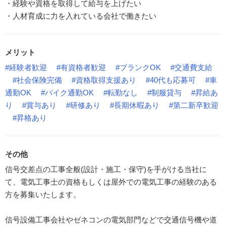
・経験や資格を取得して給与を上げたい
・人材育成に力を入れている会社で働きたい
メリット
#経験者歓迎
#有資格者歓迎
#ブランクOK
#交通費支給
#社会保険完備
#資格取得支援あり
#40代も応募可
#車
通勤OK
#バイク通勤OK
#転勤なし
#制服貸与
#昇給あ
り
#賞与あり
#研修あり
#長期休暇あり
#第二新卒歓迎
#昇格あり
その他
信号交差点の工事全般(設計・施工・保守)を手がける当社に
て、電気工事士の資格もしくは屋外での電気工事の経験のある
方を募集いたします。
信号設備工事会社やゼネコンの電気部門などで交通信号機や道