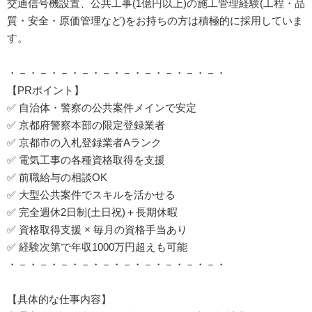
交通信号機設置、公共工事(1億円以上)の施工管理経験(工程・品
質・安全・原価管理など)をお持ちの方は積極的に採用していま
す。
・－・－・－・－・－・－・－・－・－・－・
【PRポイント】
✅ 自治体・警察の公共案件メインで安定
✅ 京都府警察本部の限定登録業者
✅ 京都市の入札登録業者Aランク
✅ 電気工事の各種資格取得を支援
✅ 前職給与の相談OK
✅ 大型公共案件でスキルを活かせる
✅ 完全週休2日制(土日祝)＋長期休暇
✅ 資格取得支援 × 毎月の資格手当あり
✅ 経験次第で年収1000万円超えも可能
・－・－・－・－・－・－・－・－・－・－・
【具体的な仕事内容】