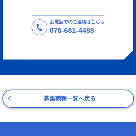
に取り扱います。応募者等の同意を事前に得た場合、又は
法令により許された場合を除き、個人情報を第三者に提供
しません。
お電話でのご連絡はこちら
a.応募者等からのお問い合わせに対応・管理するため
075-681-4488
b.本ウェブサイトにおけるサービスの提供・運用のため
c.重要なお知らせなど必要に応じたご連絡のため
d.上記の利用目的に付随する目的
3. プライバシー尊重
プライバシーを尊重し、収集した個人情報に対し、開示、
訂正、削除、利用停止を求められた時には、合理的な期
間、妥当な範囲内でこれに応じます。
4. 法令等の遵守
応募者等の個人情報の取得、利用その他一切の取り扱いに
募集職種一覧へ戻る
ついて、個人情報の保護に関する法律、その他の関連法
令、及び本プライバシーポリシーを遵守します。
5. 安全管理措置
応募者等の個人情報を正確かつ最新の内容に保つよう努め
るとともに、不正なアクセス、改ざん、漏えい、滅失及び