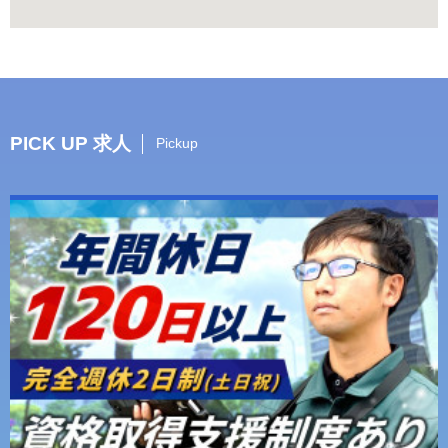
PICK UP 求人
Pickup