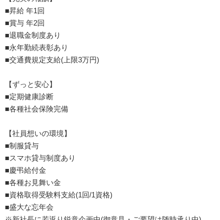
■昇給 年1回
■賞与 年2回
■退職金制度あり
■永年勤続表彰あり
■交通費規定支給(上限3万円)
【ずっと安心】
■定期健康診断
■各種社会保険完備
【社員想いの環境】
■制服貸与
■スマホ貸与制度あり
■慶弔給付金
■各種お見舞い金
■資格取得受験料支給(1回/1資格)
■盛大な忘年会
※新社長に若返り鋭意企画中(御意見・ご要望は随時承り中)