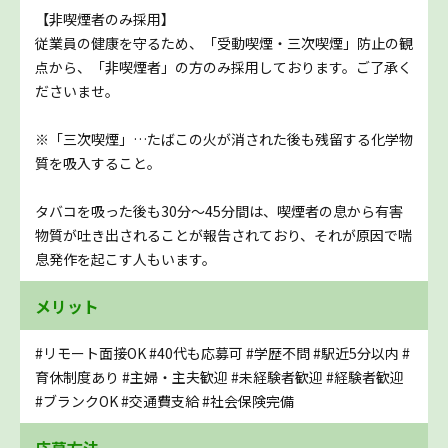
【非喫煙者のみ採用】
従業員の健康を守るため、「受動喫煙・三次喫煙」防止の観
点から、「非喫煙者」の方のみ採用しております。ご了承く
ださいませ。
※「三次喫煙」…たばこの火が消された後も残留する化学物
質を吸入すること。
タバコを吸った後も30分～45分間は、喫煙者の息から有害
物質が吐き出されることが報告されており、それが原因で喘
息発作を起こす人もいます。
メリット
#リモート面接OK
#40代も応募可
#学歴不問
#駅近5分以内
#
育休制度あり
#主婦・主夫歓迎
#未経験者歓迎
#経験者歓迎
#ブランクOK
#交通費支給
#社会保険完備
応募方法