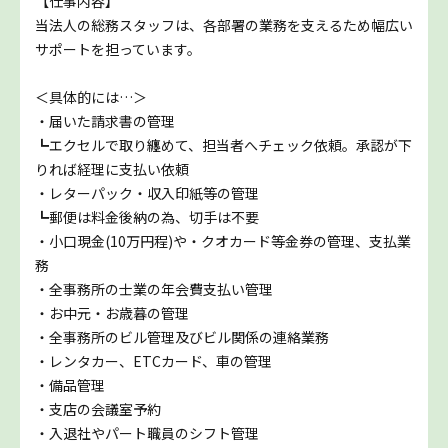
【仕事内容】
当法人の総務スタッフは、各部署の業務を支えるため幅広い
サポートを担っています。
＜具体的には…＞
・届いた請求書の管理
┗エクセルで取り纏めて、担当者へチェック依頼。承認が下
りれば経理に支払い依頼
・レターパック・収入印紙等の管理
┗郵便は料金後納の為、切手は不要
・小口現金(10万円程)や・クオカード等金券の管理、支払業
務
・全事務所の士業の年会費支払い管理
・お中元・お歳暮の管理
・全事務所のビル管理及びビル関係の連絡業務
・レンタカー、ETCカード、車の管理
・備品管理
・支店の会議室予約
・入退社やパート職員のシフト管理