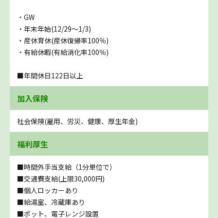
・GW
・年末年始(12/29～1/3)
・産休育休(産休復帰率100％)
・有給休暇(有給消化率100％)
■年間休日122日以上
加入保険
社会保険(雇用、労災、健康、厚生年金)
福利厚生
■時間外手当支給（1分単位で）
■交通費支給(上限30,000円)
■個人ロッカーあり
■給湯室、冷蔵庫あり
■ポット、電子レンジ設置