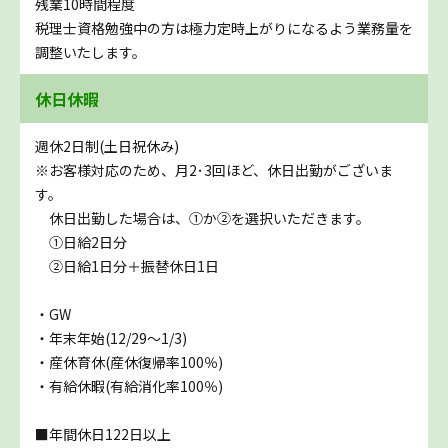
残業10時間程度
税理士資格勉強中の方は極力定時上がりになるよう業務量を
調整いたします。
休日休暇
週休2日制(土日祝休み)
※お客様対応のため、月2･3回ほど、休日出勤がございま
す。
休日出勤した場合は、①か②を選択いただきます。
①日給2日分
②日給1日分＋振替休日1日
・GW
・年末年始(12/29～1/3)
・産休育休(産休復帰率100％)
・有給休暇(有給消化率100％)
■年間休日122日以上