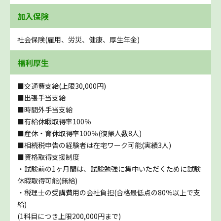
加入保険
社会保険(雇用、労災、健康、厚生年金)
福利厚生
■交通費支給(上限30,000円)
■出張手当支給
■時間外手当支給
■有給休暇取得率100％
■産休・育休取得率100％(復帰人数8人)
■相続税申告の経験者は在宅ワーク可能(実績3人)
■資格取得支援制度
・試験前の1ヶ月間は、試験勉強に集中いただくために試験
休暇取得可能(無給)
・税理士の受講費用の会社負担(合格最低点の80％以上で支
給)
(1科目につき上限200,000円まで)