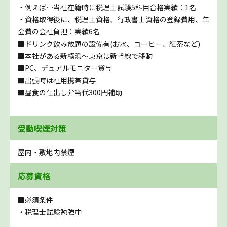
・例えば…当社在籍時に税理士試験5科目合格実績：1名
・資格取得後に、税理士資格、行政書士資格の登録費用、年
会費の会社負担：実績6名
■ドリンク飲み放題の設備有(お水、コーヒー、紅茶など)
■本社がある新横浜～東京は新幹線で移動
■PC、デュアルモニター貸与
■出張時は社用携帯貸与
■昼食の仕出し弁当代300円補助
受動喫煙対策
屋内・敷地内禁煙
応募資格
■必須条件
・税理士試験勉強中