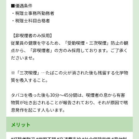
■優遇条件
・税理士事務所勤務者
・税理士科目合格者
【非喫煙者のみ採用】
従業員の健康を守るため、「受動喫煙・三次喫煙」防止の観
点から、「非喫煙者」の方のみ採用しております。ご了承く
ださいませ。
※「三次喫煙」…たばこの火が消された後も残留する化学物
質を吸入すること。
タバコを吸った後も30分～45分間は、喫煙者の息から有害
物質が吐き出されることが報告されており、それが原因で喘
息発作を起こす人もいます。
メリット
#経験者歓迎
#学歴不問
#交通費支給
#社会保険完備
#育休制