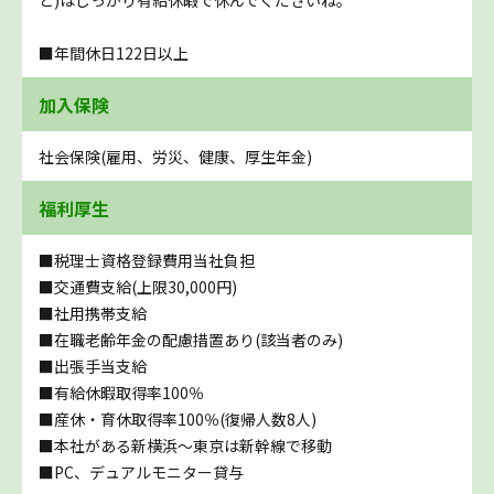
■年間休日122日以上
加入保険
社会保険(雇用、労災、健康、厚生年金)
福利厚生
■税理士資格登録費用当社負担
■交通費支給(上限30,000円)
■社用携帯支給
■在職老齢年金の配慮措置あり(該当者のみ)
■出張手当支給
■有給休暇取得率100％
■産休・育休取得率100％(復帰人数8人)
■本社がある新横浜～東京は新幹線で移動
■PC、デュアルモニター貸与