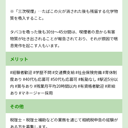
※「三次喫煙」…たばこの火が消された後も残留する化学物
質を吸入すること。
タバコを吸った後も30分～45分間は、喫煙者の息から有害
物質が吐き出されることが報告されており、それが原因で喘
息発作を起こす人もいます。
メリット
#経験者歓迎
#学歴不問
#交通費支給
#社会保険完備
#育休制
度あり
#40代も応募可
#50代も応募可
#転勤なし
#駅近5分以
内
#賞与あり
#残業月平均20時間以内
#有資格者歓迎
#昇給
あり
#マネージャー採用
その他
税理士・税理士補助などの業務を通じて相続税申告の経験が
ある方を募集します。