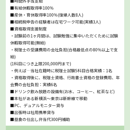
■時間外手当支給
■有給休暇取得率100％
■産休・育休取得率100％(復帰人数8人)
■相続税申告の経験者は在宅ワーク可能(実績3人)
■資格取得支援制度
・試験前の1ヶ月間は、試験勉強に集中いただくために試験
休暇取得可能(無給)
・税理士の受講費用の会社負担(合格最低点の80％以上で支
給)
(1科目につき上限200,000円まで)
・例えば…当社在籍時に税理士試験5科目合格実績：1名
・資格取得後に、税理士資格、行政書士資格の登録費用、年
会費の会社負担：実績6名
■ドリンク飲み放題の設備有(お水、コーヒー、紅茶など)
■本社がある新横浜～東京は新幹線で移動
■PC、デュアルモニター貸与
■出張時は社用携帯貸与
■昼食の仕出し弁当代300円補助