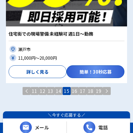
住宅街での現場警備 未経験可 週1日～勤務
瀬戸市
11,000円〜20,000円
詳しく見る
簡単！30秒応募
11
12
13
14
15
16
17
18
19
今すぐ応募する
メール
電話
Copyright (C) レシーザ. All Rights Reserved.