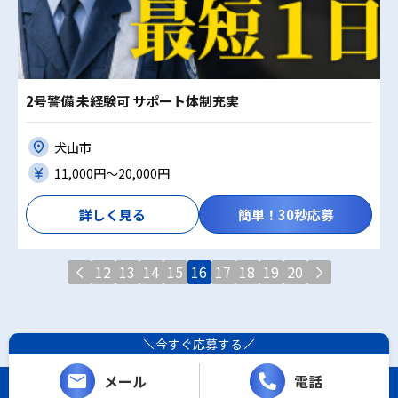
2号警備 未経験可 サポート体制充実
犬山市
11,000円〜20,000円
詳しく見る
簡単！30秒応募
12
13
14
15
16
17
18
19
20
今すぐ応募する
メール
電話
Copyright (C) レシーザ. All Rights Reserved.