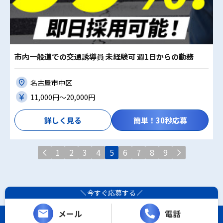
市内一般道での交通誘導員 未経験可 週1日からの勤務
名古屋市中区
11,000円〜20,000円
詳しく見る
簡単！30秒応募
1
2
3
4
5
6
7
8
9
今すぐ応募する
メール
電話
Copyright (C) レシーザ. All Rights Reserved.