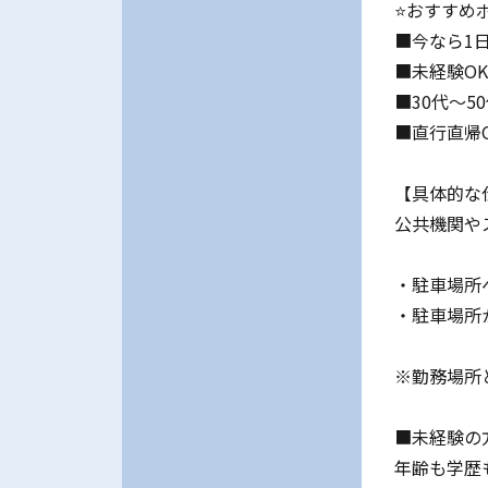
⭐おすすめ
■今なら1日
■未経験O
■30代～
■直行直帰
【具体的な
公共機関や
・駐車場所
・駐車場所
※勤務場所
■未経験の
年齢も学歴