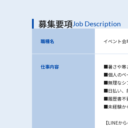
募集要項
Job Description
職種名
イベント会
仕事内容
■暑さや寒
■個人のペ
■無理なシ
■日払い、
■履歴書不
■未経験か
【LINEか