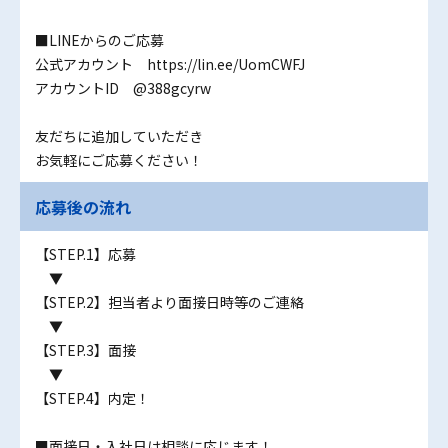
■LINEからのご応募
公式アカウント https://lin.ee/UomCWFJ
アカウントID @388gcyrw
友だちに追加していただき
お気軽にご応募ください！
応募後の流れ
【STEP.1】応募
▼
【STEP.2】担当者より面接日時等のご連絡
▼
【STEP.3】面接
▼
【STEP.4】内定！
■面接日・入社日は相談に応じます！