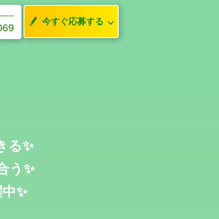
今すぐ応募する
069
きる✨
合う✨
躍中✨