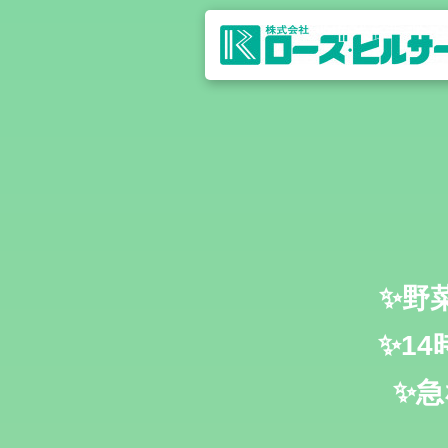
✨野
✨1
✨急