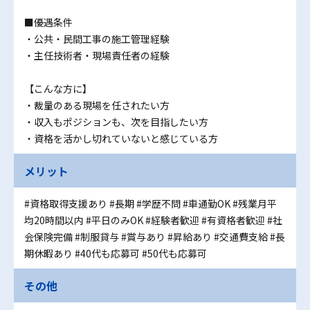
■優遇条件
・公共・民間工事の施工管理経験
・主任技術者・現場責任者の経験
【こんな方に】
・裁量のある現場を任されたい方
・収入もポジションも、次を目指したい方
・資格を活かし切れていないと感じている方
メリット
#資格取得支援あり
#長期
#学歴不問
#車通勤OK
#残業月平
均20時間以内
#平日のみOK
#経験者歓迎
#有資格者歓迎
#社
会保険完備
#制服貸与
#賞与あり
#昇給あり
#交通費支給
#長
期休暇あり
#40代も応募可
#50代も応募可
その他