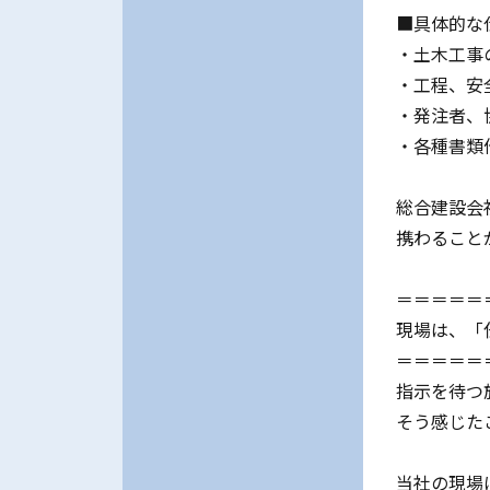
■具体的な
・土木工事
・工程、安
・発注者、
・各種書類
総合建設会
携わること
＝＝＝＝＝
現場は、「
＝＝＝＝＝
指示を待つ
そう感じた
当社の現場