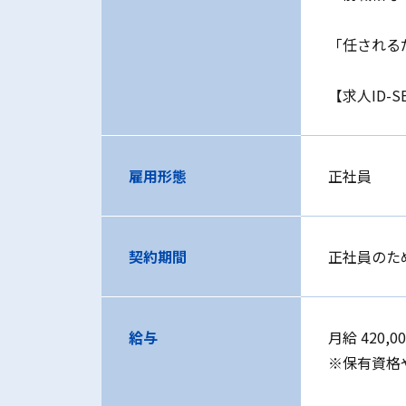
「任される
【求人ID-S
雇用形態
正社員
契約期間
正社員のた
給与
月給 420,0
※保有資格