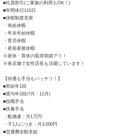
■社員割引(ご家族の利用もOK！)
■年間休日115日
■休暇制度充実
・有給休暇
・年末年始休暇
・育児休暇
・産前産後休暇
※産休・育休の取得実績アリ！
※各店舗で女性店長も活躍しています！
【待遇も手当もバッチリ！】
■昇給年1回
■賞与年2回(7月・12月)
■役職手当
■扶養手当
・配偶者：月1万円
・子1人につき：月3,000円
■交通費全額支給