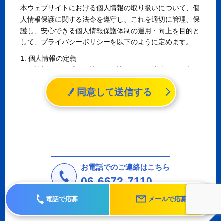
本ウェブサイトにおける個人情報の取り扱いについて、個
人情報保護に関する法令を遵守し、これを適切に管理、保
護し、安心できる個人情報保護体制の運用・向上を目的と
して、プライバシーポリシーを以下のように定めます。
1. 個人情報の定義
個人情報とは、「個人情報の保護に関する法律」に規定さ
れる生存する個人に関する情報であって、氏名、生年月日
同意して送信する
その他の記述等により特定の個人を識別することができる
情報（個人識別情報）を指します。
2. 個人情報の収集、利用、提供
収集した個人情報の使用目的・範囲を下記に限定し、適切
に取り扱います。応募者等の同意を事前に得た場合、又は
法令により許された場合を除き、個人情報を第三者に提供
しません。
お電話でのご連絡はこちら
a.応募者等からのお問い合わせに対応・管理するため
06-6672-7110
b.本ウェブサイトにおけるサービスの提供・運用のため
電話で応募
メールで応募
c.重要なお知らせなど必要に応じたご連絡のため
d.上記の利用目的に付随する目的