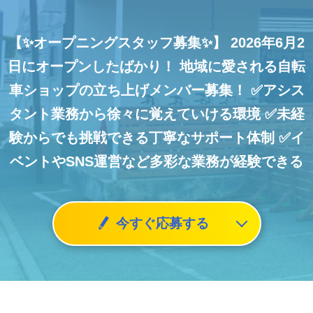
【✨オープニングスタッフ募集✨】
2026年6月2
日にオープンしたばかり！
地域に愛される自転
車ショップの立ち上げメンバー募集！
✅アシス
タント業務から徐々に覚えていける環境
✅未経
験からでも挑戦できる丁寧なサポート体制
✅イ
ベントやSNS運営など多彩な業務が経験できる
今すぐ応募する