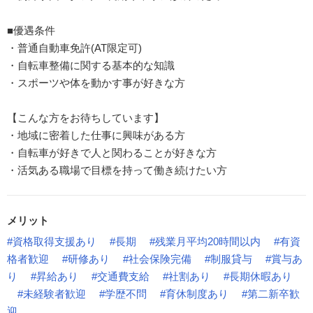
■優遇条件
・普通自動車免許(AT限定可)
・自転車整備に関する基本的な知識
・スポーツや体を動かす事が好きな方
【こんな方をお待ちしています】
・地域に密着した仕事に興味がある方
・自転車が好きで人と関わることが好きな方
・活気ある職場で目標を持って働き続けたい方
メリット
#資格取得支援あり
#長期
#残業月平均20時間以内
#有資
格者歓迎
#研修あり
#社会保険完備
#制服貸与
#賞与あ
り
#昇給あり
#交通費支給
#社割あり
#長期休暇あり
#未経験者歓迎
#学歴不問
#育休制度あり
#第二新卒歓
迎