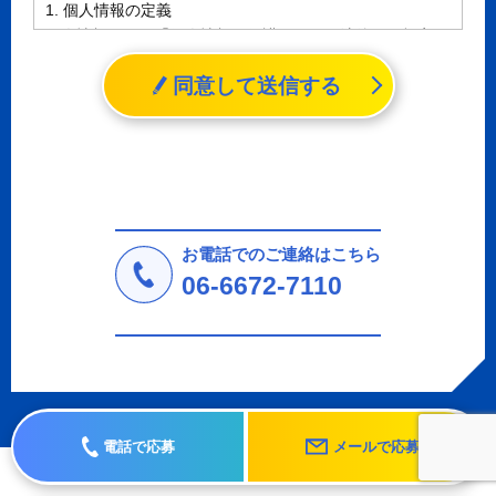
1. 個人情報の定義
個人情報とは、「個人情報の保護に関する法律」に規定さ
れる生存する個人に関する情報であって、氏名、生年月日
同意して送信する
その他の記述等により特定の個人を識別することができる
情報（個人識別情報）を指します。
2. 個人情報の収集、利用、提供
収集した個人情報の使用目的・範囲を下記に限定し、適切
に取り扱います。応募者等の同意を事前に得た場合、又は
法令により許された場合を除き、個人情報を第三者に提供
しません。
お電話でのご連絡はこちら
a.応募者等からのお問い合わせに対応・管理するため
06-6672-7110
b.本ウェブサイトにおけるサービスの提供・運用のため
c.重要なお知らせなど必要に応じたご連絡のため
d.上記の利用目的に付随する目的
3. プライバシー尊重
プライバシーを尊重し、収集した個人情報に対し、開示、
訂正、削除、利用停止を求められた時には、合理的な期
電話で応募
メールで応募
間、妥当な範囲内でこれに応じます。