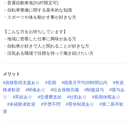
・普通自動車免許(AT限定可)
・自転車整備に関する基本的な知識
・スポーツや体を動かす事が好きな方
【こんな方をお待ちしています】
・地域に密着した仕事に興味がある方
・自転車が好きで人と関わることが好きな方
・活気ある職場で目標を持って働き続けたい方
メリット
#資格取得支援あり
#長期
#残業月平均20時間以内
#有資
格者歓迎
#研修あり
#社会保険完備
#制服貸与
#賞与あ
り
#昇給あり
#交通費支給
#社割あり
#長期休暇あり
#未経験者歓迎
#学歴不問
#育休制度あり
#第二新卒歓
迎