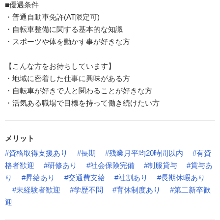
■優遇条件
・普通自動車免許(AT限定可)
・自転車整備に関する基本的な知識
・スポーツや体を動かす事が好きな方
【こんな方をお待ちしています】
・地域に密着した仕事に興味がある方
・自転車が好きで人と関わることが好きな方
・活気ある職場で目標を持って働き続けたい方
メリット
#資格取得支援あり
#長期
#残業月平均20時間以内
#有資
格者歓迎
#研修あり
#社会保険完備
#制服貸与
#賞与あ
り
#昇給あり
#交通費支給
#社割あり
#長期休暇あり
#未経験者歓迎
#学歴不問
#育休制度あり
#第二新卒歓
迎