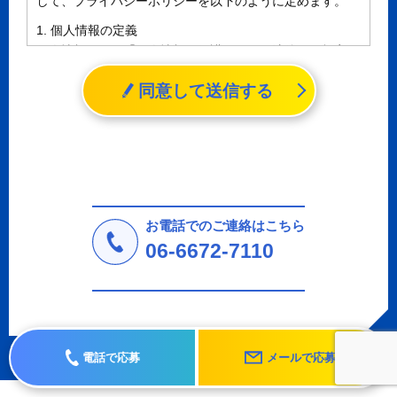
して、プライバシーポリシーを以下のように定めます。
1. 個人情報の定義
個人情報とは、「個人情報の保護に関する法律」に規定さ
れる生存する個人に関する情報であって、氏名、生年月日
同意して送信する
その他の記述等により特定の個人を識別することができる
情報（個人識別情報）を指します。
2. 個人情報の収集、利用、提供
収集した個人情報の使用目的・範囲を下記に限定し、適切
に取り扱います。応募者等の同意を事前に得た場合、又は
法令により許された場合を除き、個人情報を第三者に提供
しません。
お電話でのご連絡はこちら
a.応募者等からのお問い合わせに対応・管理するため
06-6672-7110
b.本ウェブサイトにおけるサービスの提供・運用のため
c.重要なお知らせなど必要に応じたご連絡のため
d.上記の利用目的に付随する目的
3. プライバシー尊重
プライバシーを尊重し、収集した個人情報に対し、開示、
電話で応募
メールで応募
訂正、削除、利用停止を求められた時には、合理的な期
間、妥当な範囲内でこれに応じます。