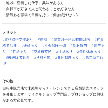
・地域に密着した仕事に興味がある方
・自転車が好きで人と関わることが好きな方
・活気ある職場で目標を持って働き続けたい方
メリット
#資格取得支援あり
#長期
#残業月平均20時間以内
#有資
格者歓迎
#研修あり
#社会保険完備
#制服貸与
#賞与あ
り
#昇給あり
#交通費支給
#社割あり
#長期休暇あり
#未経験者歓迎
#学歴不問
#育休制度あり
#第二新卒歓
迎
その他
自転車販売店で未経験からチャレンジできる店舗販売スタッフ
を募集します！サイクルショップ専門店、プロショップに興味
がある方必見です。