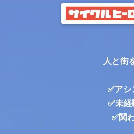
人と街
✅アシ
✅未経
✅関