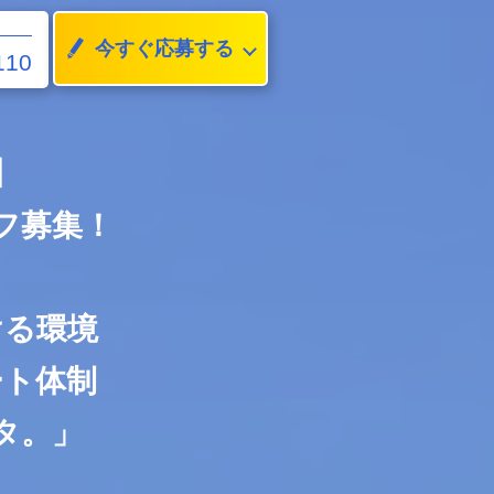
今すぐ応募する
110
】
フ募集！
ける環境
ート体制
タ。」