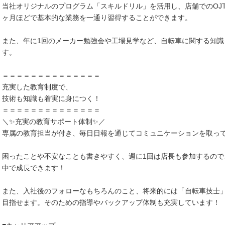
当社オリジナルのプログラム「スキルドリル」を活用し、店舗でのOJ
ヶ月ほどで基本的な業務を一通り習得することができます。
また、年に1回のメーカー勉強会や工場見学など、自転車に関する知識
す。
＝＝＝＝＝＝＝＝＝＝＝＝＝＝
充実した教育制度で、
技術も知識も着実に身につく！
＝＝＝＝＝＝＝＝＝＝＝＝＝＝
＼✨️充実の教育サポート体制✨️／
専属の教育担当が付き、毎日日報を通じてコミュニケーションを取っ
困ったことや不安なことも書きやすく、週に1回は店長も参加するの
中で成長できます！
また、入社後のフォローなもちろんのこと、将来的には「自転車技士
目指せます。そのための指導やバックアップ体制も充実しています！