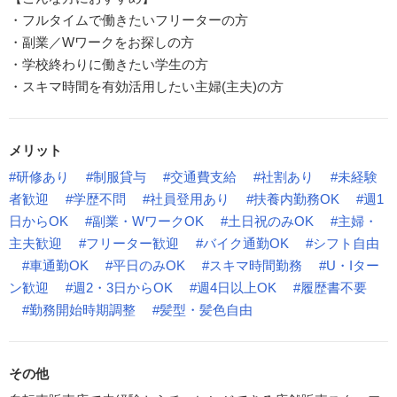
・フルタイムで働きたいフリーターの方
・副業／Wワークをお探しの方
・学校終わりに働きたい学生の方
・スキマ時間を有効活用したい主婦(主夫)の方
メリット
#研修あり
#制服貸与
#交通費支給
#社割あり
#未経験
者歓迎
#学歴不問
#社員登用あり
#扶養内勤務OK
#週1
日からOK
#副業・WワークOK
#土日祝のみOK
#主婦・
主夫歓迎
#フリーター歓迎
#バイク通勤OK
#シフト自由
#車通勤OK
#平日のみOK
#スキマ時間勤務
#U・Iター
ン歓迎
#週2・3日からOK
#週4日以上OK
#履歴書不要
#勤務開始時期調整
#髪型・髪色自由
その他