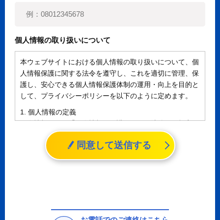
個人情報の取り扱いについて
本ウェブサイトにおける個人情報の取り扱いについて、個
人情報保護に関する法令を遵守し、これを適切に管理、保
護し、安心できる個人情報保護体制の運用・向上を目的と
して、プライバシーポリシーを以下のように定めます。
1. 個人情報の定義
個人情報とは、「個人情報の保護に関する法律」に規定さ
れる生存する個人に関する情報であって、氏名、生年月日
同意して送信する
その他の記述等により特定の個人を識別することができる
情報（個人識別情報）を指します。
2. 個人情報の収集、利用、提供
収集した個人情報の使用目的・範囲を下記に限定し、適切
に取り扱います。応募者等の同意を事前に得た場合、又は
法令により許された場合を除き、個人情報を第三者に提供
しません。
お電話でのご連絡はこちら