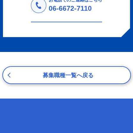
a.応募者等からのお問い合わせに対応・管理するため
06-6672-7110
b.本ウェブサイトにおけるサービスの提供・運用のため
c.重要なお知らせなど必要に応じたご連絡のため
d.上記の利用目的に付随する目的
3. プライバシー尊重
プライバシーを尊重し、収集した個人情報に対し、開示、
訂正、削除、利用停止を求められた時には、合理的な期
間、妥当な範囲内でこれに応じます。
4. 法令等の遵守
応募者等の個人情報の取得、利用その他一切の取り扱いに
募集職種一覧へ戻る
ついて、個人情報の保護に関する法律、その他の関連法
令、及び本プライバシーポリシーを遵守します。
5. 安全管理措置
応募者等の個人情報を正確かつ最新の内容に保つよう努め
るとともに、不正なアクセス、改ざん、漏えい、滅失及び
毀損から保護するため、必要な安全管理措置を講じます。
6. Cookieについて