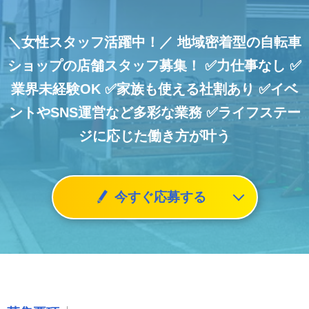
＼女性スタッフ活躍中！／
地域密着型の自転車
ショップの店舗スタッフ募集！
✅力仕事なし
✅
業界未経験OK
✅家族も使える社割あり
✅イベ
ントやSNS運営など多彩な業務
✅ライフステー
ジに応じた働き方が叶う
今すぐ応募する