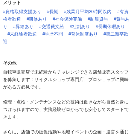
メリット
#資格取得支援あり
#長期
#残業月平均20時間以内
#有資
格者歓迎
#研修あり
#社会保険完備
#制服貸与
#賞与あ
り
#昇給あり
#交通費支給
#社割あり
#長期休暇あり
#未経験者歓迎
#学歴不問
#育休制度あり
#第二新卒歓
迎
その他
自転車販売店で未経験からチャレンジできる店舗販売スタッフ
を募集します！サイクルショップ専門店、プロショップに興味
がある方必見です。
修理・点検・メンテナンスなどの技術は働きながら自然と身に
つけられますので、実務経験ゼロからでも安心してスタートで
きます。
さらに、店舗での販促活動や地域イベントの企画・運営を通じ