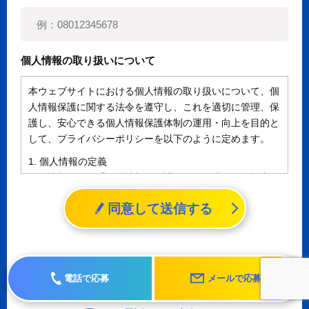
個人情報の取り扱いについて
本ウェブサイトにおける個人情報の取り扱いについて、個
人情報保護に関する法令を遵守し、これを適切に管理、保
護し、安心できる個人情報保護体制の運用・向上を目的と
して、プライバシーポリシーを以下のように定めます。
1. 個人情報の定義
個人情報とは、「個人情報の保護に関する法律」に規定さ
れる生存する個人に関する情報であって、氏名、生年月日
同意して送信する
その他の記述等により特定の個人を識別することができる
情報（個人識別情報）を指します。
2. 個人情報の収集、利用、提供
収集した個人情報の使用目的・範囲を下記に限定し、適切
電話で応募
メールで応募
に取り扱います。応募者等の同意を事前に得た場合、又は
法令により許された場合を除き、個人情報を第三者に提供