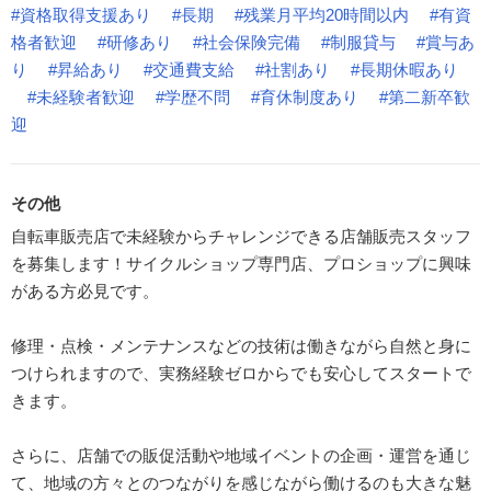
#資格取得支援あり
#長期
#残業月平均20時間以内
#有資
格者歓迎
#研修あり
#社会保険完備
#制服貸与
#賞与あ
り
#昇給あり
#交通費支給
#社割あり
#長期休暇あり
#未経験者歓迎
#学歴不問
#育休制度あり
#第二新卒歓
迎
その他
自転車販売店で未経験からチャレンジできる店舗販売スタッフ
を募集します！サイクルショップ専門店、プロショップに興味
がある方必見です。
修理・点検・メンテナンスなどの技術は働きながら自然と身に
つけられますので、実務経験ゼロからでも安心してスタートで
きます。
さらに、店舗での販促活動や地域イベントの企画・運営を通じ
て、地域の方々とのつながりを感じながら働けるのも大きな魅