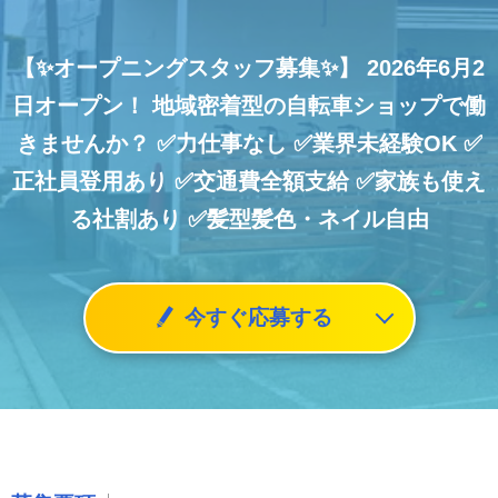
【✨オープニングスタッフ募集✨】
2026年6月2
日オープン！
地域密着型の自転車ショップで働
きませんか？
✅力仕事なし
✅業界未経験OK
✅
正社員登用あり
✅交通費全額支給
✅家族も使え
る社割あり
✅髪型髪色・ネイル自由
今すぐ応募する