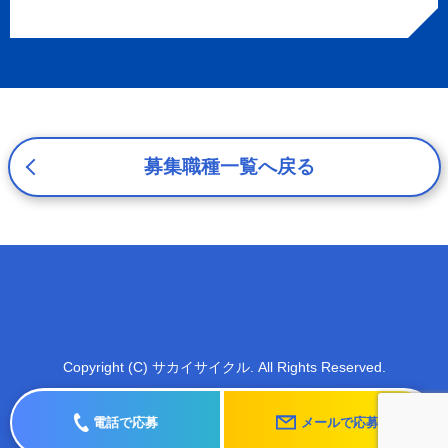
d.上記の利用目的に付随する目的
3. プライバシー尊重
プライバシーを尊重し、収集した個人情報に対し、開示、
訂正、削除、利用停止を求められた時には、合理的な期
間、妥当な範囲内でこれに応じます。
4. 法令等の遵守
応募者等の個人情報の取得、利用その他一切の取り扱いに
募集職種一覧へ戻る
ついて、個人情報の保護に関する法律、その他の関連法
令、及び本プライバシーポリシーを遵守します。
5. 安全管理措置
応募者等の個人情報を正確かつ最新の内容に保つよう努め
るとともに、不正なアクセス、改ざん、漏えい、滅失及び
毀損から保護するため、必要な安全管理措置を講じます。
6. Cookieについて
本ウェブサイトでは、一部のコンテンツにおいてCookieを
Copyright (C) サカイサイクル. All Rights Reserved.
利用しています。 Cookieとは、webコンテンツへのアク
セスに関する情報であり、氏名・メールアドレス・住所・
電話で応募
メールで応募
電話番号は含まれません。また、お使いのブラウザ設定か