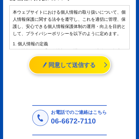
本ウェブサイトにおける個人情報の取り扱いについて、個
人情報保護に関する法令を遵守し、これを適切に管理、保
護し、安心できる個人情報保護体制の運用・向上を目的と
して、プライバシーポリシーを以下のように定めます。
1. 個人情報の定義
個人情報とは、「個人情報の保護に関する法律」に規定さ
れる生存する個人に関する情報であって、氏名、生年月日
同意して送信する
その他の記述等により特定の個人を識別することができる
情報（個人識別情報）を指します。
2. 個人情報の収集、利用、提供
収集した個人情報の使用目的・範囲を下記に限定し、適切
に取り扱います。応募者等の同意を事前に得た場合、又は
法令により許された場合を除き、個人情報を第三者に提供
しません。
お電話でのご連絡はこちら
a.応募者等からのお問い合わせに対応・管理するため
06-6672-7110
b.本ウェブサイトにおけるサービスの提供・運用のため
c.重要なお知らせなど必要に応じたご連絡のため