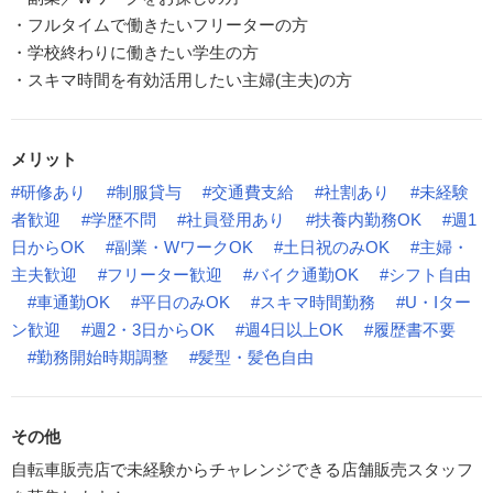
・フルタイムで働きたいフリーターの方
・学校終わりに働きたい学生の方
・スキマ時間を有効活用したい主婦(主夫)の方
メリット
#研修あり
#制服貸与
#交通費支給
#社割あり
#未経験
者歓迎
#学歴不問
#社員登用あり
#扶養内勤務OK
#週1
日からOK
#副業・WワークOK
#土日祝のみOK
#主婦・
主夫歓迎
#フリーター歓迎
#バイク通勤OK
#シフト自由
#車通勤OK
#平日のみOK
#スキマ時間勤務
#U・Iター
ン歓迎
#週2・3日からOK
#週4日以上OK
#履歴書不要
#勤務開始時期調整
#髪型・髪色自由
その他
自転車販売店で未経験からチャレンジできる店舗販売スタッフ