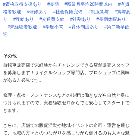
#資格取得支援あり
#長期
#残業月平均20時間以内
#有資
格者歓迎
#研修あり
#社会保険完備
#制服貸与
#賞与あ
り
#昇給あり
#交通費支給
#社割あり
#長期休暇あり
#未経験者歓迎
#学歴不問
#育休制度あり
#第二新卒歓
迎
その他
自転車販売店で未経験からチャレンジできる店舗販売スタッフ
を募集します！サイクルショップ専門店、プロショップに興味
がある方必見です。
修理・点検・メンテナンスなどの技術は働きながら自然と身に
つけられますので、実務経験ゼロからでも安心してスタートで
きます。
さらに、店舗での販促活動や地域イベントの企画・運営を通じ
て、地域の方々とのつながりを感じながら働けるのも大きな魅