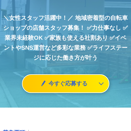
＼女性スタッフ活躍中！／
地域密着型の自転車
ショップの店舗スタッフ募集！
✅力仕事なし
✅
業界未経験OK
✅家族も使える社割あり
✅イベ
ントやSNS運営など多彩な業務
✅ライフステー
ジに応じた働き方が叶う
今すぐ応募する