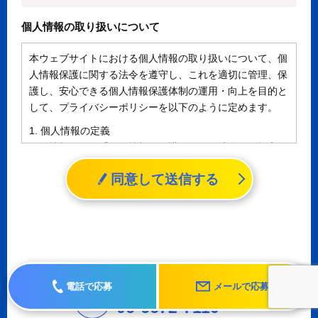
個人情報の取り扱いについて
本ウェブサイトにおける個人情報の取り扱いについて、個
人情報保護に関する法令を遵守し、これを適切に管理、保
護し、安心できる個人情報保護体制の運用・向上を目的と
して、プライバシーポリシーを以下のように定めます。
1. 個人情報の定義
個人情報とは、「個人情報の保護に関する法律」に規定さ
れる生存する個人に関する情報であって、氏名、生年月日
同意して送信する
その他の記述等により特定の個人を識別することができる
情報（個人識別情報）を指します。
2. 個人情報の収集、利用、提供
収集した個人情報の使用目的・範囲を下記に限定し、適切
に取り扱います。応募者等の同意を事前に得た場合、又は
法令により許された場合を除き、個人情報を第三者に提供
しません。
電話で応募
メールで応募
お電話でのご連絡はこちら
a.応募者等からのお問い合わせに対応・管理するため
06-6672-7110
b.本ウェブサイトにおけるサービスの提供・運用のため