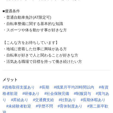
■優遇条件
・普通自動車免許(AT限定可)
・自転車整備に関する基本的な知識
・スポーツや体を動かす事が好きな方
【こんな方をお待ちしています】
・地域に密着した仕事に興味がある方
・自転車が好きで人と関わることが好きな方
・活気ある職場で目標を持って働き続けたい方
メリット
#資格取得支援あり
#長期
#残業月平均20時間以内
#有資
格者歓迎
#研修あり
#社会保険完備
#制服貸与
#賞与あ
り
#昇給あり
#交通費支給
#社割あり
#長期休暇あり
#未経験者歓迎
#学歴不問
#育休制度あり
#第二新卒歓
迎