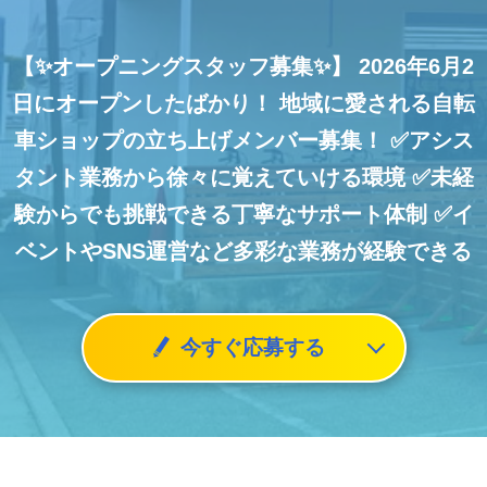
【✨オープニングスタッフ募集✨】
2026年6月2
日にオープンしたばかり！
地域に愛される自転
車ショップの立ち上げメンバー募集！
✅アシス
タント業務から徐々に覚えていける環境
✅未経
験からでも挑戦できる丁寧なサポート体制
✅イ
ベントやSNS運営など多彩な業務が経験できる
今すぐ応募する