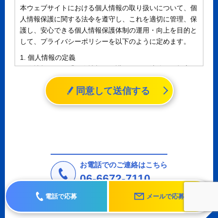
本ウェブサイトにおける個人情報の取り扱いについて、個
人情報保護に関する法令を遵守し、これを適切に管理、保
護し、安心できる個人情報保護体制の運用・向上を目的と
して、プライバシーポリシーを以下のように定めます。
1. 個人情報の定義
個人情報とは、「個人情報の保護に関する法律」に規定さ
れる生存する個人に関する情報であって、氏名、生年月日
同意して送信する
その他の記述等により特定の個人を識別することができる
情報（個人識別情報）を指します。
2. 個人情報の収集、利用、提供
収集した個人情報の使用目的・範囲を下記に限定し、適切
に取り扱います。応募者等の同意を事前に得た場合、又は
法令により許された場合を除き、個人情報を第三者に提供
しません。
お電話でのご連絡はこちら
a.応募者等からのお問い合わせに対応・管理するため
06-6672-7110
b.本ウェブサイトにおけるサービスの提供・運用のため
電話で応募
メールで応募
c.重要なお知らせなど必要に応じたご連絡のため
d.上記の利用目的に付随する目的