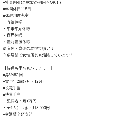
■社員割引(ご家族の利用もOK！)
■年間休日115日
■休暇制度充実
・有給休暇
・年末年始休暇
・育児休暇
・産前産後休暇
※産休・育休の取得実績アリ！
※各店舗で女性店長も活躍しています！
【待遇も手当もバッチリ！】
■昇給年1回
■賞与年2回(7月・12月)
■役職手当
■扶養手当
・配偶者：月1万円
・子1人につき：月3,000円
■交通費全額支給