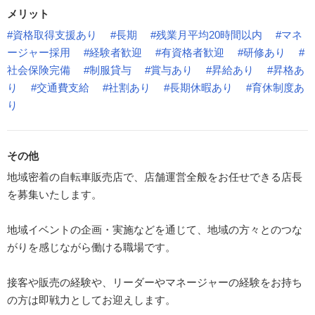
メリット
#資格取得支援あり
#長期
#残業月平均20時間以内
#マネ
ージャー採用
#経験者歓迎
#有資格者歓迎
#研修あり
#
社会保険完備
#制服貸与
#賞与あり
#昇給あり
#昇格あ
り
#交通費支給
#社割あり
#長期休暇あり
#育休制度あ
り
その他
地域密着の自転車販売店で、店舗運営全般をお任せできる店長
を募集いたします。
地域イベントの企画・実施などを通じて、地域の方々とのつな
がりを感じながら働ける職場です。
接客や販売の経験や、リーダーやマネージャーの経験をお持ち
の方は即戦力としてお迎えします。