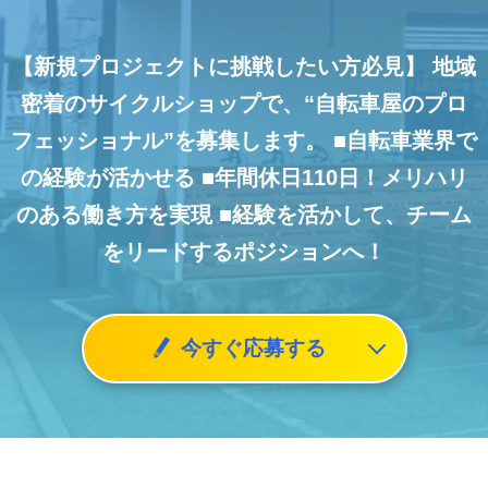
【新規プロジェクトに挑戦したい方必見】
地域
密着のサイクルショップで、“自転車屋のプロ
フェッショナル”を募集します。
■自転車業界で
の経験が活かせる
■年間休日110日！メリハリ
のある働き方を実現
■経験を活かして、チーム
をリードするポジションへ！
今すぐ応募する