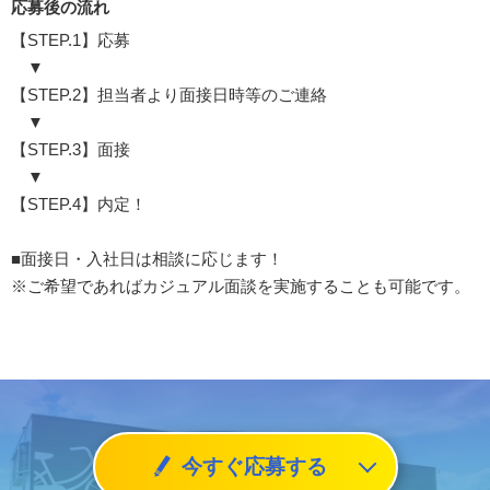
応募後の流れ
【STEP.1】応募
▼
【STEP.2】担当者より面接日時等のご連絡
▼
【STEP.3】面接
▼
【STEP.4】内定！
■面接日・入社日は相談に応じます！
※ご希望であればカジュアル面談を実施することも可能です。
今すぐ応募する