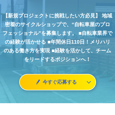
【新規プロジェクトに挑戦したい方必見】
地域
密着のサイクルショップで、“自転車屋のプロ
フェッショナル”を募集します。
■自転車業界で
の経験が活かせる
■年間休日110日！メリハリ
のある働き方を実現
■経験を活かして、チーム
をリードするポジションへ！
今すぐ応募する