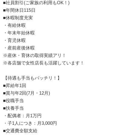
■社員割引(ご家族の利用もOK！)
■年間休日115日
■休暇制度充実
・有給休暇
・年末年始休暇
・育児休暇
・産前産後休暇
※産休・育休の取得実績アリ！
※各店舗で女性店長も活躍しています！
【待遇も手当もバッチリ！】
■昇給年1回
■賞与年2回(7月・12月)
■役職手当
■扶養手当
・配偶者：月1万円
・子1人につき：月3,000円
■交通費全額支給