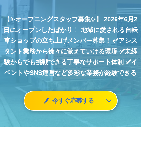
【✨オープニングスタッフ募集✨】
2026年6月2
日にオープンしたばかり！
地域に愛される自転
車ショップの立ち上げメンバー募集！
✅アシス
タント業務から徐々に覚えていける環境
✅未経
験からでも挑戦できる丁寧なサポート体制
✅イ
ベントやSNS運営など多彩な業務が経験できる
今すぐ応募する