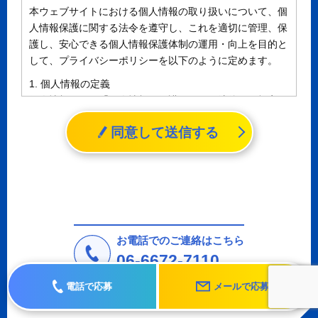
本ウェブサイトにおける個人情報の取り扱いについて、個
人情報保護に関する法令を遵守し、これを適切に管理、保
護し、安心できる個人情報保護体制の運用・向上を目的と
して、プライバシーポリシーを以下のように定めます。
1. 個人情報の定義
個人情報とは、「個人情報の保護に関する法律」に規定さ
れる生存する個人に関する情報であって、氏名、生年月日
同意して送信する
その他の記述等により特定の個人を識別することができる
情報（個人識別情報）を指します。
2. 個人情報の収集、利用、提供
収集した個人情報の使用目的・範囲を下記に限定し、適切
に取り扱います。応募者等の同意を事前に得た場合、又は
法令により許された場合を除き、個人情報を第三者に提供
しません。
お電話でのご連絡はこちら
a.応募者等からのお問い合わせに対応・管理するため
06-6672-7110
b.本ウェブサイトにおけるサービスの提供・運用のため
電話で応募
メールで応募
c.重要なお知らせなど必要に応じたご連絡のため
d.上記の利用目的に付随する目的