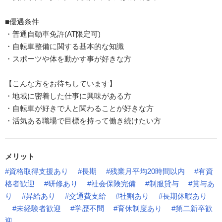
■優遇条件
・普通自動車免許(AT限定可)
・自転車整備に関する基本的な知識
・スポーツや体を動かす事が好きな方
【こんな方をお待ちしています】
・地域に密着した仕事に興味がある方
・自転車が好きで人と関わることが好きな方
・活気ある職場で目標を持って働き続けたい方
メリット
#資格取得支援あり
#長期
#残業月平均20時間以内
#有資
格者歓迎
#研修あり
#社会保険完備
#制服貸与
#賞与あ
り
#昇給あり
#交通費支給
#社割あり
#長期休暇あり
#未経験者歓迎
#学歴不問
#育休制度あり
#第二新卒歓
迎