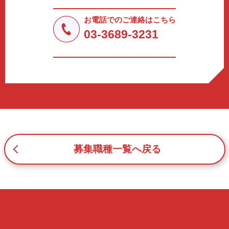
法令により許された場合を除き、個人情報を第三者に提供
しません。
お電話でのご連絡はこちら
a.応募者等からのお問い合わせに対応・管理するため
03-3689-3231
b.本ウェブサイトにおけるサービスの提供・運用のため
c.重要なお知らせなど必要に応じたご連絡のため
d.上記の利用目的に付随する目的
3. プライバシー尊重
プライバシーを尊重し、収集した個人情報に対し、開示、
訂正、削除、利用停止を求められた時には、合理的な期
間、妥当な範囲内でこれに応じます。
4. 法令等の遵守
応募者等の個人情報の取得、利用その他一切の取り扱いに
募集職種一覧へ戻る
ついて、個人情報の保護に関する法律、その他の関連法
令、及び本プライバシーポリシーを遵守します。
5. 安全管理措置
応募者等の個人情報を正確かつ最新の内容に保つよう努め
るとともに、不正なアクセス、改ざん、漏えい、滅失及び
毀損から保護するため、必要な安全管理措置を講じます。