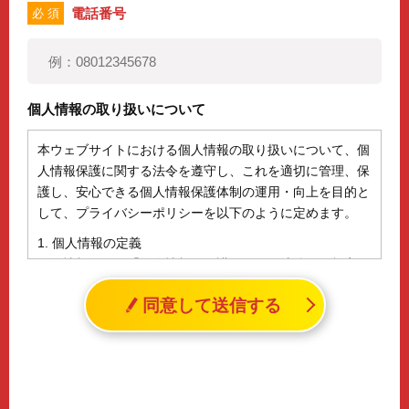
電話番号
必 須
個人情報の取り扱いについて
本ウェブサイトにおける個人情報の取り扱いについて、個
人情報保護に関する法令を遵守し、これを適切に管理、保
護し、安心できる個人情報保護体制の運用・向上を目的と
して、プライバシーポリシーを以下のように定めます。
1. 個人情報の定義
個人情報とは、「個人情報の保護に関する法律」に規定さ
れる生存する個人に関する情報であって、氏名、生年月日
同意して送信する
その他の記述等により特定の個人を識別することができる
情報（個人識別情報）を指します。
2. 個人情報の収集、利用、提供
収集した個人情報の使用目的・範囲を下記に限定し、適切
に取り扱います。応募者等の同意を事前に得た場合、又は