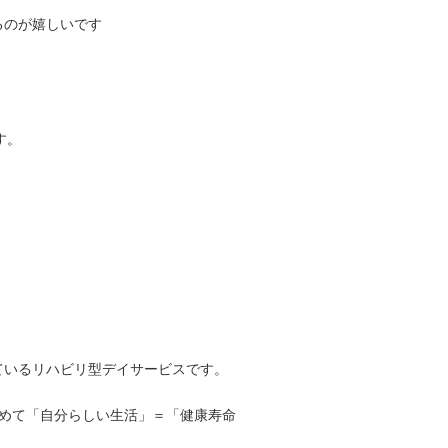
るのが嬉しいです
す。
ているリハビリ型デイサービスです。
じめて「自分らしい生活」＝「健康寿命